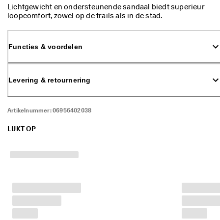
M
Lichtgewicht en ondersteunende sandaal biedt superieur
e
loopcomfort, zowel op de trails als in de stad.
e
r 
d
Functies & voordelen
a
n 
1
3
Levering & retournering
5
.
0
Artikelnummer:
06956402038
0
0 
g
LIJKT OP
e
v
e
r
i
f
i
e
e
r