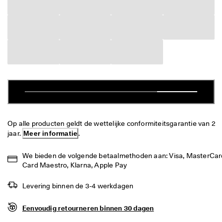
j
Sale
k
e 
r
Verkennen
e
t
ECCO.kollektive
o
u
r
n
Mijn account
e
r
Winkels
e
n
Op alle producten geldt de wettelijke conformiteitsgarantie van 2 
jaar. 
Meer informatie
.
Word lid van ECCO en profiteer van beloningen, beperkte
★
productlanceringen, evenementen en nog veel meer.
★
We bieden de volgende betaalmethoden aan: Visa, MasterCard
★
Account aanmaken
Aanmelden
Card Maestro, Klarna, Apple Pay
★
★ 
Levering binnen de 3-4 werkdagen
4
,
Eenvoudig retourneren binnen 30 dagen
3 
· 