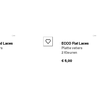
 is om je schoeisel op te frissen 
d Laces
ECCO Flat Laces
rs
Platte veters
2 Kleuren
€ 5,00