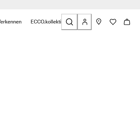
Verkennen
ECCO.kollektive
 Outdoor
e categorie Golf
binnen de categorie Tassen en accessoires
t submenu om links te zien binnen de categorie Sale
Open het submenu om links te zien binnen de categorie Verken
Open het submenu om links te zien binnen de ca