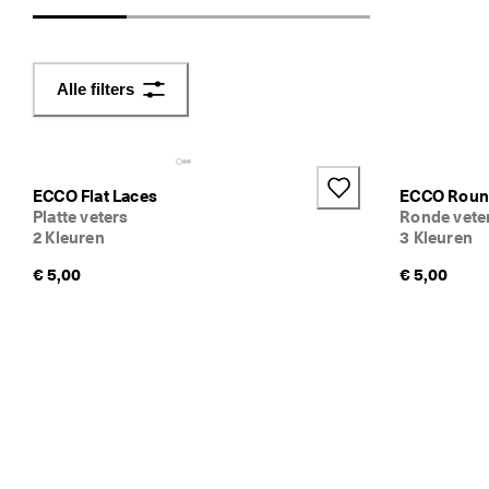
flexibiliteit en stijl te combineren, waardoor het gemakkelijk
i
of je favoriete sneakers te personaliseren. 
j
k
e 
Alle filters
r
e
t
o
u
ECCO Flat Laces
ECCO Roun
r
Platte veters
Ronde vete
n
2 Kleuren
3 Kleuren
e
r
€ 5,00
€ 5,00
e
n
★
★
★
★
★ 
4