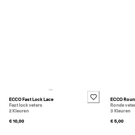
,
3 
· 
M
e
e
r 
d
a
n 
1
3
5
.
0
0
0 
g
ECCO Fast Lock Lace
ECCO Roun
e
Fast lock veters
Ronde vete
v
2 Kleuren
3 Kleuren
e
r
€ 10,00
€ 5,00
i
f