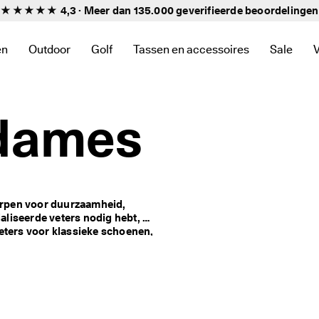
★★★★★ 4,3 · Meer dan 135.000 geverifieerde
beoordelingen
en
Outdoor
Golf
Tassen en accessoires
Sale
nnen de categorie Nieuw
te zien binnen de categorie Dames
u om links te zien binnen de categorie Heren
het submenu om links te zien binnen de categorie Kinderen
Open het submenu om links te zien binnen de categorie
Open het submenu om links te zien binnen d
Open het submenu om links te zien 
Open he
 dames
rpen voor duurzaamheid, 
aliseerde veters nodig hebt, 
veters voor klassieke schoenen, 
e elastische veters voor 
iefhebbers verbeteren onze 
 weinig licht.

 en wit. Je vindt in onze 
veter is vervaardigd om kracht, 