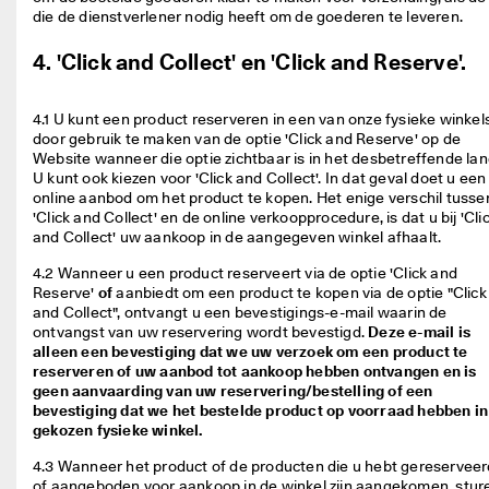
die de dienstverlener nodig heeft om de goederen te leveren. 
4. 'Click and Collect' en 'Click and Reserve'.
4.1 U kunt een product reserveren in een van onze fysieke winkels
door gebruik te maken van de optie 'Click and Reserve' op de 
Website wanneer die optie zichtbaar is in het desbetreffende land
U kunt ook kiezen voor 'Click and Collect'. In dat geval doet u een 
online aanbod om het product te kopen. Het enige verschil tussen
'Click and Collect' en de online verkoopprocedure, is dat u bij 'Clic
and Collect' uw aankoop in de aangegeven winkel afhaalt. 
4.2 Wanneer u een product reserveert via de optie 'Click and 
Reserve' 
of
aanbiedt om een product te kopen via de optie "Click 
and Collect", ontvangt u een bevestigings-e-mail waarin de 
ontvangst van uw reservering wordt bevestigd. 
Deze e-mail is
alleen een bevestiging dat we uw verzoek om een product te
reserveren of uw aanbod tot aankoop hebben ontvangen en is
geen aanvaarding van uw reservering/bestelling of een
bevestiging dat we het bestelde product op voorraad hebben in
gekozen fysieke winkel.
4.3 Wanneer het product of de producten die u hebt gereserveerd
of aangeboden voor aankoop in de winkel zijn aangekomen, sture