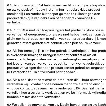
6.3 Behoudens punt 6.4 hebt u geen recht op terugbetaling als wij
op uw verzoek of met uw instemming het gebrekkige product 
onmiddellijk en zonder buitensporige moeite ruilen tegen een 
product dat vrij is van gebreken of het gebrek onmiddellijk 
verhelpen. 
6.4 Punt 6.3 is niet van toepassing als het product al door ons is 
vervangen of gerepareerd, of als we niet hebben voldaan aan de 
plicht om het product om te ruilen voor een product dat vrij is van 
gebreken of het gebrek niet hebben verholpen op uw verzoek. 
6.5 Als het onmogelijk is om het gebrek te verhelpen en het produ
in overeenstemming te brengen met het contract of als dit 
onevenredig hoge kosten met zich meebrengt in vergelijking met 
het leveren van een vervangproduct, kunnen we het gebrekkige 
product vervangen door een product zonder gebreken, ongeacht 
het verzoek dat u in dit verband hebt gedaan. 
6.6 Als u een klacht hebt over de producten die u hebt ontvangen,
verzoeken wij u contact op te nemen met onze Klantendienst (u 
vindt de contactgegevens hierna onder punt 10). Daar zal men u 
vertellen hoe u verder te werk gaat en welke informatie wij nodig 
hebben om uw klacht te verwerken. 
6.7 We zullen de ontvangst van uw klacht bevestigen en uw klacht