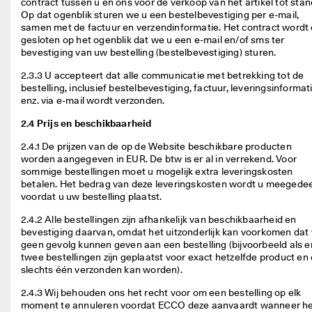
contract tussen u en ons voor de verkoop van het artikel tot stand
d
Op dat ogenblik sturen we u een bestelbevestiging per e-mail, 
e 
samen met de factuur en verzendinformatie. Het contract wordt 
b
gesloten op het ogenblik dat we u een e-mail en/of sms ter 
e
bevestiging van uw bestelling (bestelbevestiging) sturen. 
o
o
2.3.3 U accepteert dat alle communicatie met betrekking tot de 
r
bestelling, inclusief bestelbevestiging, factuur, leveringsinformati
d
enz. via e-mail wordt verzonden. 
e
l
2.4 Prijs en beschikbaarheid
i
n
2.4.1 De prijzen van de op de Website beschikbare producten 
g
worden aangegeven in EUR. De btw is er al in verrekend. Voor 
e
sommige bestellingen moet u mogelijk extra leveringskosten 
n
betalen. Het bedrag van deze leveringskosten wordt u meegedee
voordat u uw bestelling plaatst.  
2.4.2 Alle bestellingen zijn afhankelijk van beschikbaarheid en 
bevestiging daarvan, omdat het uitzonderlijk kan voorkomen dat 
geen gevolg kunnen geven aan een bestelling (bijvoorbeeld als er
twee bestellingen zijn geplaatst voor exact hetzelfde product en e
slechts één verzonden kan worden).  
2.4.3 Wij behouden ons het recht voor om een bestelling op elk 
moment te annuleren voordat ECCO deze aanvaardt wanneer he