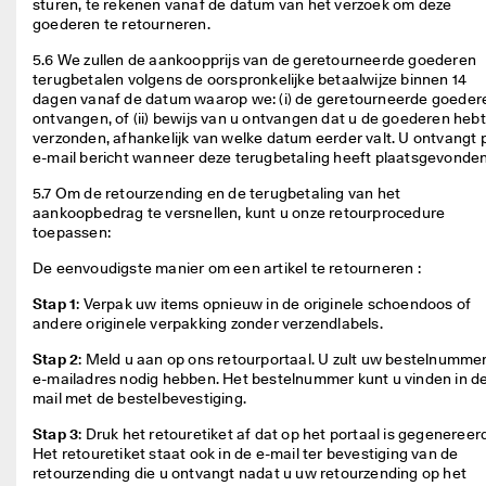
sturen, te rekenen vanaf de datum van het verzoek om deze 
goederen te retourneren. 
5.6 We zullen de aankoopprijs van de geretourneerde goederen 
terugbetalen volgens de oorspronkelijke betaalwijze binnen 14 
dagen vanaf de datum waarop we: (i) de geretourneerde goedere
ontvangen, of (ii) bewijs van u ontvangen dat u de goederen hebt 
verzonden, afhankelijk van welke datum eerder valt. U ontvangt p
e-mail bericht wanneer deze terugbetaling heeft plaatsgevonden.
5.7 Om de retourzending en de terugbetaling van het 
aankoopbedrag te versnellen, kunt u onze retourprocedure 
toepassen:   
De eenvoudigste manier om een artikel te retourneren : 
Stap 1
: Verpak uw items opnieuw in de originele schoendoos of 
andere originele verpakking zonder verzendlabels. 
Stap 2
: Meld u aan op ons retourportaal. U zult uw bestelnummer
e-mailadres nodig hebben. Het bestelnummer kunt u vinden in de
mail met de bestelbevestiging.  
Stap 3
: Druk het retouretiket af dat op het portaal is gegenereerd
Het retouretiket staat ook in de e-mail ter bevestiging van de 
retourzending die u ontvangt nadat u uw retourzending op het 