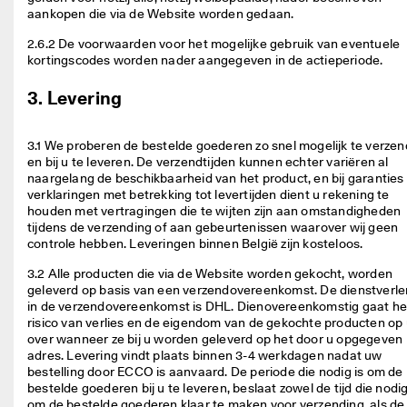
aankopen die via de Website worden gedaan. 
2.6.2 De voorwaarden voor het mogelijke gebruik van eventuele 
kortingscodes worden nader aangegeven in de actieperiode. 
3. Levering
3.1 We proberen de bestelde goederen zo snel mogelijk te verzen
en bij u te leveren. De verzendtijden kunnen echter variëren al 
naargelang de beschikbaarheid van het product, en bij garanties 
verklaringen met betrekking tot levertijden dient u rekening te 
houden met vertragingen die te wijten zijn aan omstandigheden 
tijdens de verzending of aan gebeurtenissen waarover wij geen 
controle hebben. Leveringen binnen België zijn kosteloos. 
3.2 Alle producten die via de Website worden gekocht, worden 
geleverd op basis van een verzendovereenkomst. De dienstverlen
in de verzendovereenkomst is DHL. Dienovereenkomstig gaat het
risico van verlies en de eigendom van de gekochte producten op 
over wanneer ze bij u worden geleverd op het door u opgegeven 
adres. Levering vindt plaats binnen 3-4 werkdagen nadat uw 
bestelling door ECCO is aanvaard. De periode die nodig is om de 
bestelde goederen bij u te leveren, beslaat zowel de tijd die nodig 
om de bestelde goederen klaar te maken voor verzending, als de t