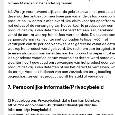
binnen 14 dagen in behandeling nemen.  
6.8 We zijn verantwoordelijk voor de gebreken van het product als
deze worden ontdekt binnen twee jaar vanaf de datum waarop he
product op uw adres is afgeleverd. Uw claim voor het opheffen va
het defect of de vervanging van het verkochte product voor een 
product dat vrij is van defecten is beperkt tot één jaar, gerekend 
vanaf de datum waarop het defect werd ontdekt. De bovenstaan
verjaringstermijn kan echter niet ophouden te lopen vóór het 
verstrijken van de periode van twee jaar, gerekend vanaf de datu
waarop het product werd geleverd. Uw recht om een terugbetalin
te eisen als gevolg van defecten aan het product is beperkt tot é
jaar, gerekend vanaf de datum waarop het defect werd ontdekt. A
u echter heeft gevraagd om vervanging van het product door een
product dat vrij is van defecten of om het defect te verhelpen, wo
de termijn voor het indienen van een verzoek om terugbetaling 
opgeschort terwijl het product wordt hersteld of vervangen. 
7. Persoonlijke informatie/Privacybeleid
7.1 Raadpleeg ons Privacybeleid (dat u hier kan bekijken: 
https://be.ecco.com/nl-BE/klantendienst/juridische-
informatie/privacybeleid
voor meer informatie over welke gegevens we over u verzamelen