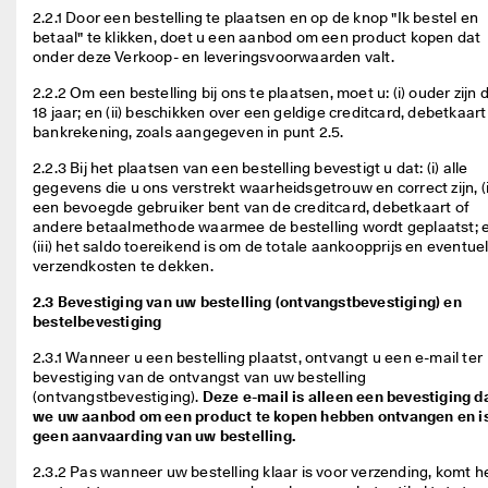
M
2.2.1 Door een bestelling te plaatsen en op de knop "Ik bestel en 
e
betaal" te klikken, doet u een aanbod om een product kopen dat 
e
onder deze Verkoop- en leveringsvoorwaarden valt.  
r 
d
2.2.2 Om een bestelling bij ons te plaatsen, moet u: (i) ouder zijn d
a
18 jaar; en (ii) beschikken over een geldige creditcard, debetkaart 
n 
bankrekening, zoals aangegeven in punt 2.5.  
1
3
2.2.3 Bij het plaatsen van een bestelling bevestigt u dat: (i) alle 
5
gegevens die u ons verstrekt waarheidsgetrouw en correct zijn, (ii
.
een bevoegde gebruiker bent van de creditcard, debetkaart of 
0
andere betaalmethode waarmee de bestelling wordt geplaatst; e
0
(iii) het saldo toereikend is om de totale aankoopprijs en eventuel
0 
verzendkosten te dekken. 
g
2.3 Bevestiging van uw bestelling (ontvangstbevestiging) en
e
bestelbevestiging
v
e
2.3.1 Wanneer u een bestelling plaatst, ontvangt u een e-mail ter 
r
bevestiging van de ontvangst van uw bestelling 
i
(ontvangstbevestiging). 
Deze e-mail is alleen een bevestiging d
f
we uw aanbod om een product te kopen hebben ontvangen en i
i
geen aanvaarding van uw bestelling.
e
e
2.3.2 Pas wanneer uw bestelling klaar is voor verzending, komt he
r