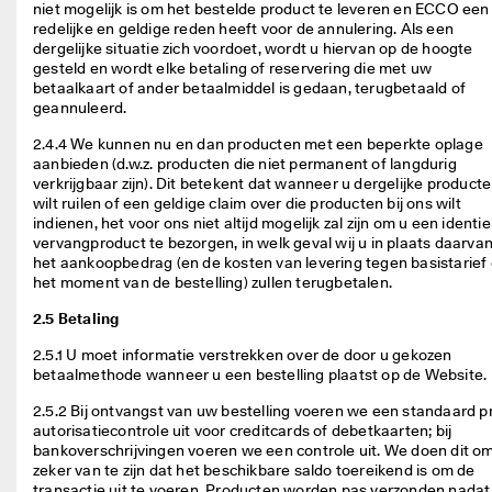
niet mogelijk is om het bestelde product te leveren en ECCO een 
redelijke en geldige reden heeft voor de annulering. Als een 
dergelijke situatie zich voordoet, wordt u hiervan op de hoogte 
gesteld en wordt elke betaling of reservering die met uw 
betaalkaart of ander betaalmiddel is gedaan, terugbetaald of 
geannuleerd. 
2.4.4 We kunnen nu en dan producten met een beperkte oplage 
aanbieden (d.w.z. producten die niet permanent of langdurig 
verkrijgbaar zijn). Dit betekent dat wanneer u dergelijke producte
wilt ruilen of een geldige claim over die producten bij ons wilt 
indienen, het voor ons niet altijd mogelijk zal zijn om u een identie
vervangproduct te bezorgen, in welk geval wij u in plaats daarvan
het aankoopbedrag (en de kosten van levering tegen basistarief 
het moment van de bestelling) zullen terugbetalen. 
2.5 Betaling
2.5.1 U moet informatie verstrekken over de door u gekozen 
betaalmethode wanneer u een bestelling plaatst op de Website. 
2.5.2 Bij ontvangst van uw bestelling voeren we een standaard p
autorisatiecontrole uit voor creditcards of debetkaarten; bij 
bankoverschrijvingen voeren we een controle uit. We doen dit om 
zeker van te zijn dat het beschikbare saldo toereikend is om de 
transactie uit te voeren. Producten worden pas verzonden nadat 