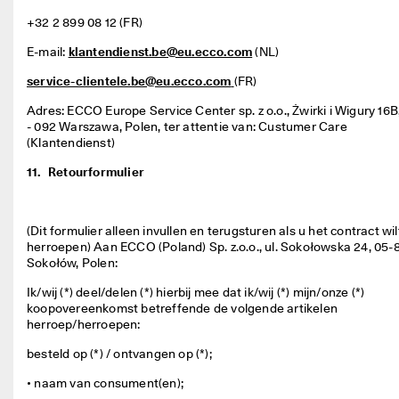
+32 2 899 08 12 (FR) 
E-mail: 
klantendienst.be@eu.ecco.com
 (NL) 
service-clientele.be@eu.ecco.com
(FR) 
Adres: ECCO Europe Service Center sp. z o.o., Żwirki i Wigury 16B,
- 092 Warszawa, Polen, ter attentie van: Custumer Care 
(Klantendienst) 
11.
Retourformulier
(Dit formulier alleen invullen en terugsturen als u het contract wilt
herroepen) Aan ECCO (Poland) Sp. z.o.o., ul. Sokołowska 24, 05-8
Sokołów, Polen: 
Ik/wij (*) deel/delen (*) hierbij mee dat ik/wij (*) mijn/onze (*) 
koopovereenkomst betreffende de volgende artikelen 
herroep/herroepen:      
besteld op (*) / ontvangen op (*);      
• naam van consument(en);      