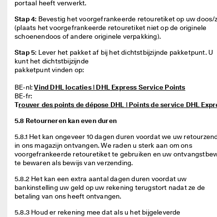
portaal heeft verwerkt.  
Stap 4
: Bevestig het voorgefrankeerde retouretiket op uw doos/z
(plaats het voorgefrankeerde retouretiket niet op de originele 
schoenendoos of andere originele verpakking). 
Stap 5
: Lever het pakket af bij het dichtstbijzijnde pakketpunt. U 
kunt het dichtstbijzijnde

pakketpunt vinden op:

BE-nl: 
Vind DHL locaties | DHL Express Service Points
BE-fr: 
T
rouver des points de dépose DHL | Points de service DHL Expr
5.8 Retourneren kan even duren
5.8.1 Het kan ongeveer 10 dagen duren voordat we uw retourzend
in ons magazijn ontvangen. We raden u sterk aan om ons 
voorgefrankeerde retouretiket te gebruiken en uw ontvangstbewi
te bewaren als bewijs van verzending. 
5.8.2 Het kan een extra aantal dagen duren voordat uw 
bankinstelling uw geld op uw rekening terugstort nadat ze de 
betaling van ons heeft ontvangen. 
5.8.3 Houd er rekening mee dat als u het bijgeleverde 