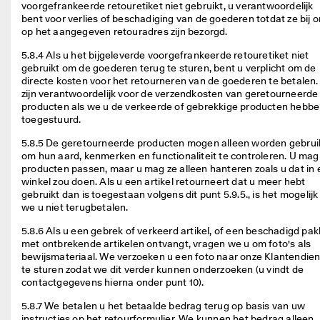
voorgefrankeerde retouretiket niet gebruikt, u verantwoordelijk 
bent voor verlies of beschadiging van de goederen totdat ze bij o
op het aangegeven retouradres zijn bezorgd. 
5.8.4 Als u het bijgeleverde voorgefrankeerde retouretiket niet 
gebruikt om de goederen terug te sturen, bent u verplicht om de 
directe kosten voor het retourneren van de goederen te betalen. 
zijn verantwoordelijk voor de verzendkosten van geretourneerde 
producten als we u de verkeerde of gebrekkige producten hebbe
toegestuurd. 
5.8.5 De geretourneerde producten mogen alleen worden gebruik
om hun aard, kenmerken en functionaliteit te controleren. U mag 
producten passen, maar u mag ze alleen hanteren zoals u dat in 
winkel zou doen. Als u een artikel retourneert dat u meer hebt 
gebruikt dan is toegestaan volgens dit punt 5.9.5., is het mogelijk 
we u niet terugbetalen. 
5.8.6 Als u een gebrek of verkeerd artikel, of een beschadigd pakk
met ontbrekende artikelen ontvangt, vragen we u om foto's als 
bewijsmateriaal. We verzoeken u een foto naar onze Klantendiens
te sturen zodat we dit verder kunnen onderzoeken (u vindt de 
contactgegevens hierna onder punt 10).  
5.8.7 We betalen u het betaalde bedrag terug op basis van uw 
instructies op het retourformulier. We kunnen het bedrag alleen 