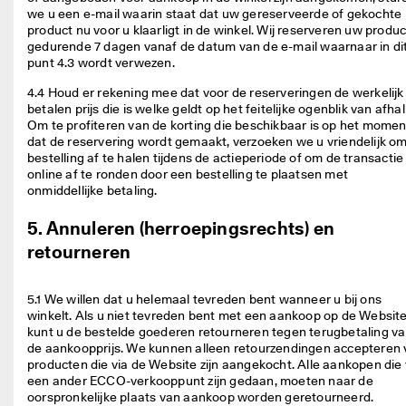
we u een e-mail waarin staat dat uw gereserveerde of gekochte 
product nu voor u klaarligt in de winkel. Wij reserveren uw product
gedurende 7 dagen vanaf de datum van de e-mail waarnaar in dit
punt 4.3 wordt verwezen. 
4.4 Houd er rekening mee dat voor de reserveringen de werkelijk 
betalen prijs die is welke geldt op het feitelijke ogenblik van afhali
Om te profiteren van de korting die beschikbaar is op het moment
dat de reservering wordt gemaakt, verzoeken we u vriendelijk om
bestelling af te halen tijdens de actieperiode of om de transactie 
online af te ronden door een bestelling te plaatsen met 
onmiddellijke betaling. 
5. Annuleren (herroepingsrechts) en
retourneren
5.1 We willen dat u helemaal tevreden bent wanneer u bij ons 
winkelt. Als u niet tevreden bent met een aankoop op de Website,
kunt u de bestelde goederen retourneren tegen terugbetaling va
de aankoopprijs. We kunnen alleen retourzendingen accepteren 
producten die via de Website zijn aangekocht. Alle aankopen die v
een ander ECCO-verkooppunt zijn gedaan, moeten naar de 
oorspronkelijke plaats van aankoop worden geretourneerd. 