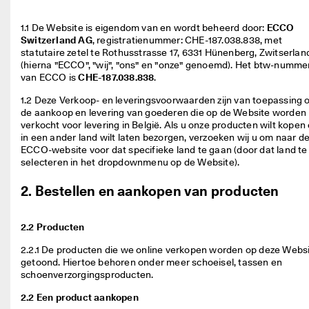
j
Sale
k
1.1 De Website is eigendom van en wordt beheerd door: 
ECCO
e 
Switzerland AG
, registratienummer: CHE-187.038.838, met 
r
Verkennen
statutaire zetel te Rothusstrasse 17, 6331 Hünenberg, Zwitserland
e
(hierna "ECCO", "wij", "ons" en "onze" genoemd). Het btw-nummer
t
van ECCO is 
CHE-187.038.838
.  
ECCO.kollektive
o
u
1.2 Deze Verkoop- en leveringsvoorwaarden zijn van toepassing o
r
de aankoop en levering van goederen die op de Website worden 
n
verkocht voor levering in België. Als u onze producten wilt kopen 
Mijn account
e
in een ander land wilt laten bezorgen, verzoeken wij u om naar de
r
Winkels
ECCO-website voor dat specifieke land te gaan (door dat land te 
e
selecteren in het dropdownmenu op de Website). 
n
2. Bestellen en aankopen van producten
Word lid van ECCO en profiteer van beloningen, beperkte
★
productlanceringen, evenementen en nog veel meer.
★
2.2 Producten
★
Account aanmaken
Aanmelden
★
2.2.1 De producten die we online verkopen worden op deze Websi
★ 
getoond. Hiertoe behoren onder meer schoeisel, tassen en 
4
schoenverzorgingsproducten.  
,
3 
2.2 Een product aankopen
· 