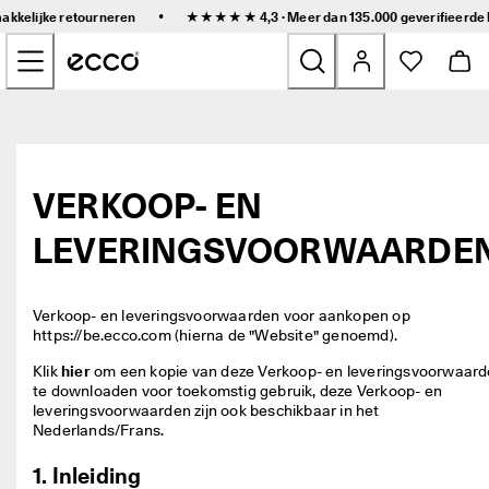
S
•
makkelijke retourneren
★★★★★ 4,3 · Meer dan 135.000 geverifieerde
n
Naar de content op de hoofdpagina gaan
e
l
l
e 
Nieuw
l
e
v
Dames
e
VERKOOP- EN
r
i
Heren
LEVERINGSVOORWAARDE
n
g 
e
Kinderen
n 
Verkoop- en leveringsvoorwaarden voor aankopen op 
g
https://be.ecco.com
(hierna de "Website" genoemd). 
e
Outdoor
m
Klik 
hier
 om een kopie van deze Verkoop- en leveringsvoorwaard
a
te downloaden voor toekomstig gebruik, deze Verkoop- en 
Golf
k
leveringsvoorwaarden zijn ook beschikbaar in het 
k
Nederlands/Frans.  
e
Tassen en accessoires
l
1. Inleiding
i