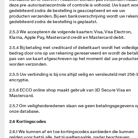
deze pre-autorisatiecontrole of controle is voltooid. Uw kaart wor
gedebiteerd zodra de bestelling is geaccepteerd en we uw 
producten verzenden. Bij een bankoverschrijving wordt uw rekeni
gedebiteerd zodra de bestelling is geplaatst. 
2.5.3 We accepteren de volgende kaarten: Visa, Visa Electron, 
Klarna, Apple Pay, Mastercard credit en Mastercard debit. 
2.5.4 Bij betaling met creditcard of debetkaart wordt het volledige
bedrag door ons op uw rekening gereserveerd en wordt de betali
pas van uw kaart afgeschreven op het moment dat uw producten
worden verzonden.  
2.5.5 Uw verbinding is bij ons altijd veilig en versleuteld met 256-b
encryptie. 
2.5.6 ECCO online shop maakt gebruik van 3D Secure Visa en 
Mastercard. 
2.5.7 Om veiligheidsredenen slaan we geen betalingsgegevens op
onze database. 
2.6 Kortingscodes
2.6.1 We kunnen af en toe kortingscodes aanbieden die kunnen 
gelden voor hetzij alle, hetzij welbepaalde, nader beschreven 