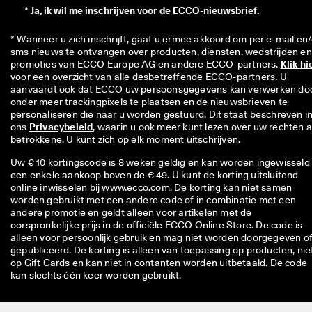
*
Ja, ik wil me inschrijven voor de ECCO-nieuwsbrief.
* Wanneer u zich inschrijft, gaat u ermee akkoord om per e-mail en/
sms nieuws te ontvangen over producten, diensten, wedstrijden en 
promoties van ECCO Europe AG en andere ECCO-partners. 
Klik hi
voor een overzicht van alle desbetreffende ECCO-partners. U 
aanvaardt ook dat ECCO uw persoonsgegevens kan verwerken doo
onder meer trackingpixels te plaatsen en de nieuwsbrieven te 
personaliseren die naar u worden gestuurd. Dit staat beschreven in
ons 
Privacybeleid
, waarin u ook meer kunt lezen over uw rechten al
betrokkene. U kunt zich op elk moment uitschrijven.
Uw € 10 kortingscode is 8 weken geldig en kan worden ingewisseld 
een enkele aankoop boven de € 49. U kunt de korting uitsluitend
online inwisselen bij www.ecco.com. De korting kan niet samen
worden gebruikt met een andere code of in combinatie met een
andere promotie en geldt alleen voor artikelen met de
oorspronkelijke prijs in de officiële ECCO Online Store. De code is
alleen voor persoonlijk gebruik en mag niet worden doorgegeven o
gepubliceerd. De korting is alleen van toepassing op producten, nie
op Gift Cards en kan niet in contanten worden uitbetaald. De code
kan slechts één keer worden gebruikt.