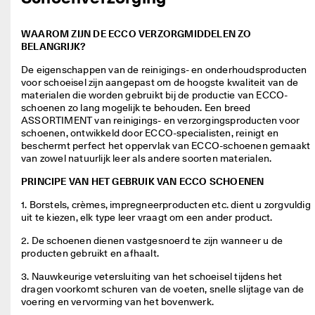
j
Sale
k
e 
WAAROM ZIJN DE ECCO VERZORGMIDDELEN ZO
r
BELANGRIJK?
Verkennen
e
De eigenschappen van de reinigings- en onderhoudsproducten 
t
voor schoeisel zijn aangepast om de hoogste kwaliteit van de 
ECCO.kollektive
o
materialen die worden gebruikt bij de productie van ECCO-
u
schoenen zo lang mogelijk te behouden. Een breed 
r
ASSORTIMENT van reinigings- en verzorgingsproducten voor 
n
schoenen, ontwikkeld door ECCO-specialisten, reinigt en 
Mijn account
e
beschermt perfect het oppervlak van ECCO-schoenen gemaakt 
r
Winkels
van zowel natuurlijk leer als andere soorten materialen.
e
n
PRINCIPE VAN HET GEBRUIK VAN ECCO SCHOENEN
Word lid van ECCO en profiteer van beloningen, beperkte
1. Borstels, crèmes, impregneerproducten etc. dient u zorgvuldig 
★
productlanceringen, evenementen en nog veel meer.
uit te kiezen, elk type leer vraagt om een ander product.
★
★
Account aanmaken
Aanmelden
2. De schoenen dienen vastgesnoerd te zijn wanneer u de 
★
producten gebruikt en afhaalt.
★ 
4
3. Nauwkeurige vetersluiting van het schoeisel tijdens het 
,
dragen voorkomt schuren van de voeten, snelle slijtage van de 
3 
voering en vervorming van het bovenwerk.
· 