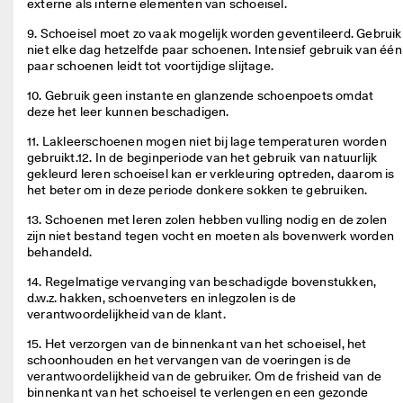
externe als interne elementen van schoeisel.
d
e 
9. Schoeisel moet zo vaak mogelijk worden geventileerd. Gebruik 
b
niet elke dag hetzelfde paar schoenen. Intensief gebruik van één 
e
paar schoenen leidt tot voortijdige slijtage.
o
o
10. Gebruik geen instante en glanzende schoenpoets omdat 
r
deze het leer kunnen beschadigen.
d
e
11. Lakleerschoenen mogen niet bij lage temperaturen worden 
l
gebruikt.12. In de beginperiode van het gebruik van natuurlijk 
i
gekleurd leren schoeisel kan er verkleuring optreden, daarom is 
n
het beter om in deze periode donkere sokken te gebruiken.
g
13. Schoenen met leren zolen hebben vulling nodig en de zolen 
e
zijn niet bestand tegen vocht en moeten als bovenwerk worden 
n
behandeld.
14. Regelmatige vervanging van beschadigde bovenstukken, 
d.w.z. hakken, schoenveters en inlegzolen is de 
verantwoordelijkheid van de klant.
15. Het verzorgen van de binnenkant van het schoeisel, het 
schoonhouden en het vervangen van de voeringen is de 
verantwoordelijkheid van de gebruiker. Om de frisheid van de 
binnenkant van het schoeisel te verlengen en een gezonde 