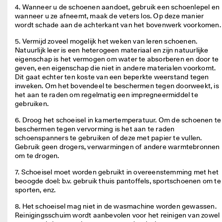
M
4. Wanneer u de schoenen aandoet, gebruik een schoenlepel en 
e
wanneer u ze afneemt, maak de veters los. Op deze manier 
e
wordt schade aan de achterkant van het bovenwerk voorkomen.
r 
d
5. Vermijd zoveel mogelijk het weken van leren schoenen. 
a
Natuurlijk leer is een heterogeen materiaal en zijn natuurlijke 
n 
eigenschap is het vermogen om water te absorberen en door te 
1
geven, een eigenschap die niet in andere materialen voorkomt. 
3
Dit gaat echter ten koste van een beperkte weerstand tegen 
5
inweken. Om het bovendeel te beschermen tegen doorweekt, is 
.
het aan te raden om regelmatig een impregneermiddel te 
0
gebruiken.
0
6. Droog het schoeisel in kamertemperatuur. Om de schoenen te 
0 
beschermen tegen vervorming is het aan te raden 
g
schoenspanners te gebruiken of deze met papier te vullen. 
e
Gebruik geen drogers, verwarmingen of andere warmtebronnen 
v
om te drogen.
e
r
7. Schoeisel moet worden gebruikt in overeenstemming met het 
i
beoogde doel: b.v. gebruik thuis pantoffels, sportschoenen om te 
f
sporten, enz.
i
e
8. Het schoeisel mag niet in de wasmachine worden gewassen. 
e
Reinigingsschuim wordt aanbevolen voor het reinigen van zowel 
r