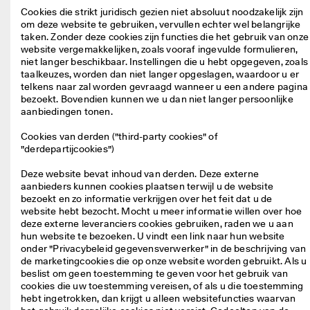
d
Cookies die strikt juridisch gezien niet absoluut noodzakelijk zijn 
e 
om deze website te gebruiken, vervullen echter wel belangrijke 
b
taken. Zonder deze cookies zijn functies die het gebruik van onze 
e
website vergemakkelijken, zoals vooraf ingevulde formulieren, 
o
niet langer beschikbaar. Instellingen die u hebt opgegeven, zoals 
o
taalkeuzes, worden dan niet langer opgeslagen, waardoor u er 
r
telkens naar zal worden gevraagd wanneer u een andere pagina 
d
bezoekt. Bovendien kunnen we u dan niet langer persoonlijke 
e
aanbiedingen tonen.

l
i
Cookies van derden ("third-party cookies" of
n
"derdepartijcookies")
g
e
Deze website bevat inhoud van derden. Deze externe 
n
aanbieders kunnen cookies plaatsen terwijl u de website 
bezoekt en zo informatie verkrijgen over het feit dat u de 
website hebt bezocht. Mocht u meer informatie willen over hoe 
deze externe leveranciers cookies gebruiken, raden we u aan 
hun website te bezoeken. U vindt een link naar hun website 
onder "Privacybeleid gegevensverwerker" in de beschrijving van 
de marketingcookies die op onze website worden gebruikt. Als u 
beslist om geen toestemming te geven voor het gebruik van 
cookies die uw toestemming vereisen, of als u die toestemming 
hebt ingetrokken, dan krijgt u alleen websitefuncties waarvan 