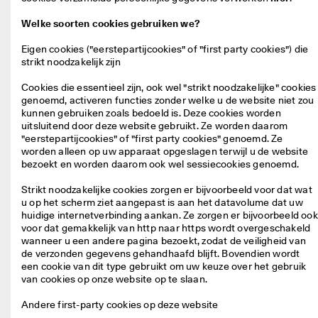
M
e
Welke soorten cookies gebruiken we?
e
r 
Eigen cookies ("eerstepartijcookies" of "first party cookies") die
d
strikt noodzakelijk zijn
a
n 
Cookies die essentieel zijn, ook wel "strikt noodzakelijke" cookies 
1
genoemd, activeren functies zonder welke u de website niet zou 
3
kunnen gebruiken zoals bedoeld is. Deze cookies worden 
5
uitsluitend door deze website gebruikt. Ze worden daarom 
.
"eerstepartijcookies" of "first party cookies" genoemd. Ze 
0
worden alleen op uw apparaat opgeslagen terwijl u de website 
0
bezoekt en worden daarom ook wel sessiecookies genoemd.

0 
g
Strikt noodzakelijke cookies zorgen er bijvoorbeeld voor dat wat 
e
u op het scherm ziet aangepast is aan het datavolume dat uw 
v
huidige internetverbinding aankan. Ze zorgen er bijvoorbeeld ook 
e
voor dat gemakkelijk van http naar https wordt overgeschakeld 
r
wanneer u een andere pagina bezoekt, zodat de veiligheid van 
i
de verzonden gegevens gehandhaafd blijft. Bovendien wordt 
f
een cookie van dit type gebruikt om uw keuze over het gebruik 
i
van cookies op onze website op te slaan.

e
e
Andere first-party cookies op deze website
r