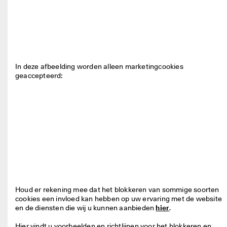
In deze afbeelding worden alleen marketingcookies 
geaccepteerd:

Houd er rekening mee dat het blokkeren van sommige soorten 
cookies een invloed kan hebben op uw ervaring met de website 
en de diensten die wij u kunnen aanbieden 
hier
.

Hier vindt u voorbeelden en richtlijnen voor het blokkeren en 