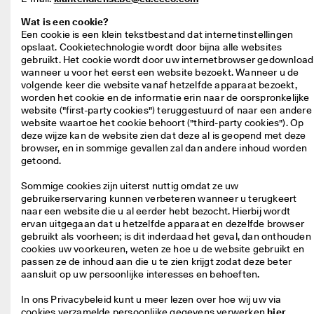
j
Sale
k
Wat is een cookie?
e 
Een cookie is een klein tekstbestand dat internetinstellingen 
r
Verkennen
opslaat. Cookietechnologie wordt door bijna alle websites 
e
gebruikt. Het cookie wordt door uw internetbrowser gedownload 
t
wanneer u voor het eerst een website bezoekt. Wanneer u de 
ECCO.kollektive
o
volgende keer die website vanaf hetzelfde apparaat bezoekt, 
u
worden het cookie en de informatie erin naar de oorspronkelijke 
r
website ("first-party cookies") teruggestuurd of naar een andere 
n
website waartoe het cookie behoort ("third-party cookies"). Op 
Mijn account
e
deze wijze kan de website zien dat deze al is geopend met deze 
r
browser, en in sommige gevallen zal dan andere inhoud worden 
Winkels
e
getoond.

n
Sommige cookies zijn uiterst nuttig omdat ze uw 
gebruikerservaring kunnen verbeteren wanneer u terugkeert 
Word lid van ECCO en profiteer van beloningen, beperkte
★
productlanceringen, evenementen en nog veel meer.
naar een website die u al eerder hebt bezocht. Hierbij wordt 
★
ervan uitgegaan dat u hetzelfde apparaat en dezelfde browser 
★
Account aanmaken
Aanmelden
gebruikt als voorheen; is dit inderdaad het geval, dan onthouden 
★
cookies uw voorkeuren, weten ze hoe u de website gebruikt en 
★ 
passen ze de inhoud aan die u te zien krijgt zodat deze beter 
4
aansluit op uw persoonlijke interesses en behoeften.

,
3 
In ons Privacybeleid kunt u meer lezen over hoe wij uw via 
· 
cookies verzamelde persoonlijke gegevens verwerken 
hier
.
