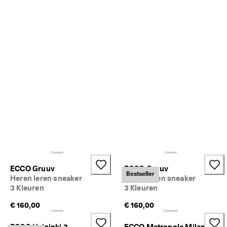
M
e
e
r 
d
a
n 
1
3
5
.
0
0
0 
g
e
v
e
ECCO Gruuv
ECCO Gruuv
r
Bestseller
Heren leren sneaker
Heren leren sneaker
i
f
3 Kleuren
3 Kleuren
i
€ 160,00
€ 160,00
e
e
r
ECCO Helsinki 2
ECCO Metropole Milan