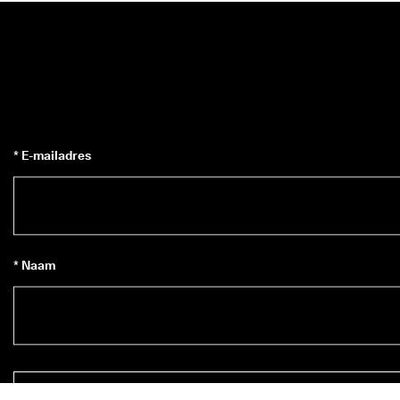
* E-mailadres
* Naam
Inschrijven op de nieuwsbrief