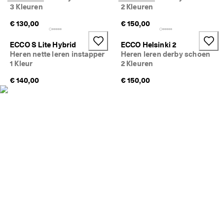
j
3 Kleuren
2 Kleuren
Sale
k
e 
€ 130,00
€ 150,00
r
Verkennen
e
ECCO S Lite Hybrid
ECCO Helsinki 2
t
Heren nette leren instapper
Heren leren derby schoen
ECCO.kollektive
o
1 Kleur
2 Kleuren
u
r
€ 140,00
€ 150,00
n
Mijn account
e
r
Winkels
e
n
Word lid van ECCO en profiteer van beloningen, beperkte
★
productlanceringen, evenementen en nog veel meer.
★
★
Account aanmaken
Aanmelden
★
★ 
4
,
3 
· 