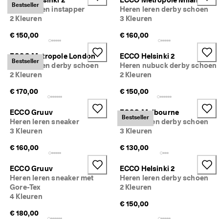
Bestseller
d
Heren leren instapper
Heren leren derby schoen
e 
2 Kleuren
3 Kleuren
b
e
€ 150,00
€ 160,00
o
o
ECCO Metropole London
ECCO Helsinki 2
r
Bestseller
Heren leren derby schoen
Heren nubuck derby schoen
d
2 Kleuren
2 Kleuren
e
l
€ 170,00
€ 150,00
i
n
g
ECCO Gruuv
ECCO Melbourne
Bestseller
e
Heren leren sneaker
Heren leren derby schoen
n
3 Kleuren
3 Kleuren
€ 160,00
€ 130,00
ECCO Gruuv
ECCO Helsinki 2
Heren leren sneaker met
Heren leren derby schoen
Gore-Tex
2 Kleuren
4 Kleuren
€ 150,00
€ 180,00