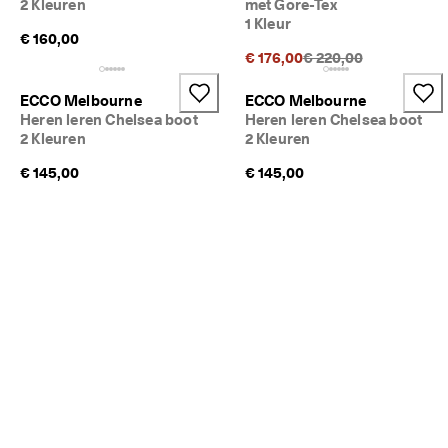
2 Kleuren
met Gore-Tex
1 Kleur
€ 160,00
Originele prijs {{price
€ 176,00
€ 220,00
ECCO Melbourne
ECCO Melbourne
Heren leren Chelsea boot
Heren leren Chelsea boot
2 Kleuren
2 Kleuren
€ 145,00
€ 145,00