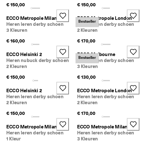
M
€ 150,00
€ 150,00
e
e
ECCO Metropole Milan
ECCO Metropole London
r 
Bestseller
Heren leren derby schoen
Heren leren derby schoen
d
3 Kleuren
2 Kleuren
a
n 
€ 160,00
€ 170,00
1
3
5
ECCO Helsinki 2
ECCO Melbourne
Bestseller
.
Heren nubuck derby schoen
Heren leren derby schoen
0
2 Kleuren
3 Kleuren
0
0 
€ 150,00
€ 130,00
g
e
ECCO Helsinki 2
ECCO Metropole London
v
Heren leren derby schoen
Heren leren derby schoen
e
2 Kleuren
2 Kleuren
r
i
€ 150,00
€ 170,00
f
i
ECCO Metropole Milan
ECCO Metropole Milan
e
Heren leren derby schoen
Heren leren derby schoen
e
1 Kleur
3 Kleuren
r