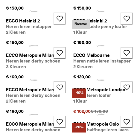
d
€ 150,00
€ 150,00
e 
b
e
ECCO Helsinki 2
ECCO Helsinki 2
Nieuwe
o
Heren leren instapper
Heren suède penny loafer
o
2 Kleuren
1 Kleur
r
d
€ 150,00
€ 150,00
e
l
ECCO Metropole Milan
ECCO Melbourne
i
Heren leren derby schoen
Heren nette leren instapper
n
3 Kleuren
2 Kleuren
g
e
€ 160,00
€ 120,00
n
ECCO Metropole Milan
ECCO Metropole London
-40%
Heren leren derby schoen
Heren leren loafer
2 Kleuren
1 Kleur
Originele prijs {{price
€ 160,00
€ 102,00
€ 170,00
ECCO Metropole Milan
ECCO Metropole Oslo
-20%
Heren leren derby schoen
Heren halfhoge leren laars