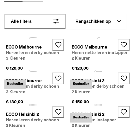
j
Sale
k
e 
r
Verkennen
Alle filters
Rangschikken op
e
t
ECCO.kollektive
o
u
r
ECCO Melbourne
ECCO Melbourne
n
Heren leren derby schoen
Heren nette leren instapper
Mijn account
e
3 Kleuren
2 Kleuren
r
Winkels
e
€ 120,00
€ 120,00
n
ECCO Melbourne
ECCO Helsinki 2
Word lid van ECCO en profiteer van beloningen, beperkte
Bestseller
Bestseller
Heren leren derby schoen
Heren leren derby schoen
★
productlanceringen, evenementen en nog veel meer.
3 Kleuren
2 Kleuren
★
★
Account aanmaken
Aanmelden
€ 130,00
€ 150,00
★
★ 
4
ECCO Helsinki 2
ECCO Helsinki 2
Bestseller
,
Heren leren derby schoen
Heren leren instapper
3 
2 Kleuren
2 Kleuren
· 