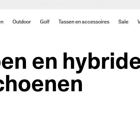
★★★★★ 4,3 · Meer dan 135.000 geverifieerde
beoordelingen
en
Outdoor
Golf
Tassen en accessoires
Sale
nnen de categorie Nieuw
te zien binnen de categorie Dames
u om links te zien binnen de categorie Heren
het submenu om links te zien binnen de categorie Kinderen
Open het submenu om links te zien binnen de categorie
Open het submenu om links te zien binnen d
Open het submenu om links te zien 
Open he
en en hybrid
choenen