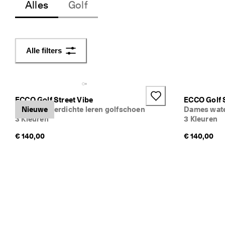
Alles
Golf
i
j
k
e 
r
Alle filters
e
t
o
u
r
ECCO Golf Street Vibe
ECCO Golf S
n
Dames waterdichte leren golfschoen
Nieuwe
Dames wate
e
3 Kleuren
3 Kleuren
r
e
€ 140,00
€ 140,00
n
★
★
★
★
★ 
4