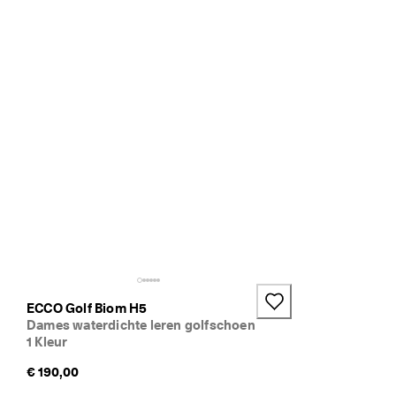
,
3 
· 
M
e
e
r 
d
a
n 
1
3
5
.
0
0
0 
g
e
ECCO Golf Biom H5
v
Dames waterdichte leren golfschoen
e
1 Kleur
r
i
€ 190,00
f