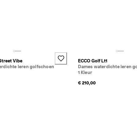
treet Vibe
ECCO Golf Lt1
rdichte leren golfschoen
Dames waterdichte leren g
1 Kleur
€ 210,00