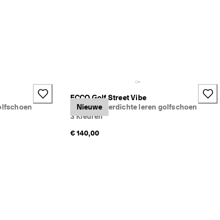
ECCO Golf Street Vibe
olfschoen
Dames waterdichte leren golfschoen
Nieuwe
3 Kleuren
€ 140,00