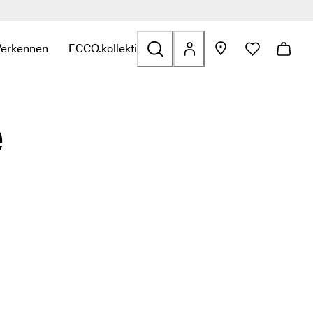
Verkennen
ECCO.kollektive
 Outdoor
e categorie Golf
binnen de categorie Tassen en accessoires
t submenu om links te zien binnen de categorie Sale
Open het submenu om links te zien binnen de categorie Verken
Open het submenu om links te zien binnen de ca
e