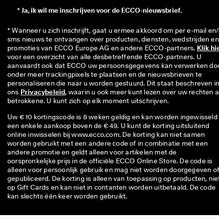
*
Ja, ik wil me inschrijven voor de ECCO-nieuwsbrief.
* Wanneer u zich inschrijft, gaat u ermee akkoord om per e-mail en/
sms nieuws te ontvangen over producten, diensten, wedstrijden en 
promoties van ECCO Europe AG en andere ECCO-partners. 
Klik hi
voor een overzicht van alle desbetreffende ECCO-partners. U 
aanvaardt ook dat ECCO uw persoonsgegevens kan verwerken doo
onder meer trackingpixels te plaatsen en de nieuwsbrieven te 
personaliseren die naar u worden gestuurd. Dit staat beschreven in
ons 
Privacybeleid
, waarin u ook meer kunt lezen over uw rechten al
betrokkene. U kunt zich op elk moment uitschrijven.
Uw € 10 kortingscode is 8 weken geldig en kan worden ingewisseld 
een enkele aankoop boven de € 49. U kunt de korting uitsluitend
online inwisselen bij www.ecco.com. De korting kan niet samen
worden gebruikt met een andere code of in combinatie met een
andere promotie en geldt alleen voor artikelen met de
oorspronkelijke prijs in de officiële ECCO Online Store. De code is
alleen voor persoonlijk gebruik en mag niet worden doorgegeven o
gepubliceerd. De korting is alleen van toepassing op producten, nie
op Gift Cards en kan niet in contanten worden uitbetaald. De code
kan slechts één keer worden gebruikt.