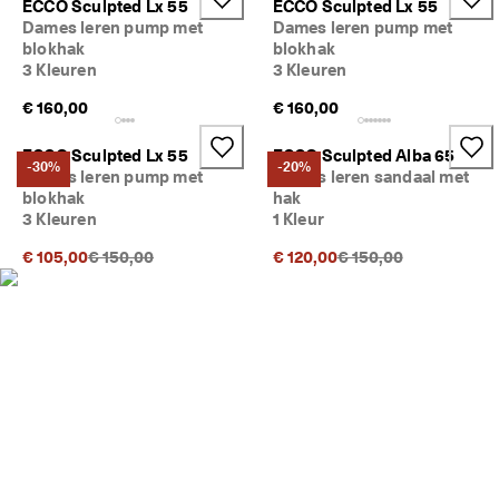
ECCO Sculpted Lx 55
ECCO Sculpted Lx 55
d
Dames leren pump met
Dames leren pump met
e 
blokhak
blokhak
b
3 Kleuren
3 Kleuren
e
o
€ 160,00
€ 160,00
o
r
d
ECCO Sculpted Lx 55
ECCO Sculpted Alba 65
-30%
-20%
e
Dames leren pump met
Dames leren sandaal met
l
blokhak
hak
i
3 Kleuren
1 Kleur
n
g
Originele prijs {{price}}:
Originele prijs {{price
€ 105,00
€ 150,00
€ 120,00
€ 150,00
e
n