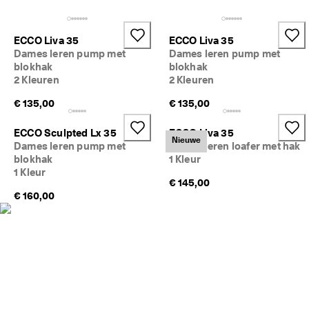
j
Sale
k
e 
ECCO Liva 35
ECCO Liva 35
r
Verkennen
Dames leren pump met
Dames leren pump met
e
blokhak
blokhak
t
2 Kleuren
2 Kleuren
ECCO.kollektive
o
u
€ 135,00
€ 135,00
r
n
Mijn account
e
ECCO Sculpted Lx 35
ECCO Liva 35
Nieuwe
r
Dames leren pump met
Dames leren loafer met hak
Winkels
e
blokhak
1 Kleur
n
1 Kleur
€ 145,00
€ 160,00
Word lid van ECCO en profiteer van beloningen, beperkte
★
productlanceringen, evenementen en nog veel meer.
★
★
Account aanmaken
Aanmelden
★
★ 
4
,
3 
· 