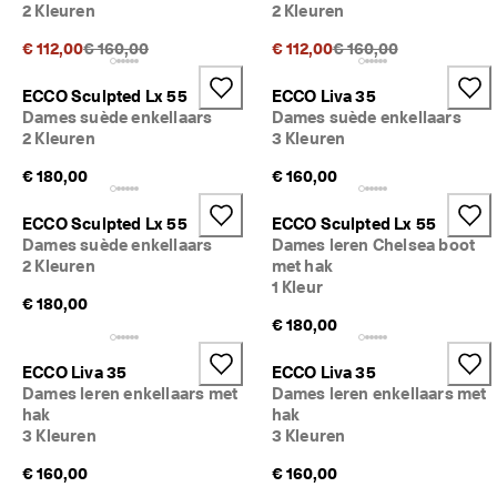
2 Kleuren
2 Kleuren
Originele prijs {{price}}:
Originele prijs {{price}
€ 112,00
€ 160,00
€ 112,00
€ 160,00
ECCO Sculpted Lx 55
ECCO Liva 35
Dames suède enkellaars
Dames suède enkellaars
2 Kleuren
3 Kleuren
€ 180,00
€ 160,00
ECCO Sculpted Lx 55
ECCO Sculpted Lx 55
Dames suède enkellaars
Dames leren Chelsea boot
2 Kleuren
met hak
1 Kleur
€ 180,00
€ 180,00
ECCO Liva 35
ECCO Liva 35
Dames leren enkellaars met
Dames leren enkellaars met
hak
hak
3 Kleuren
3 Kleuren
€ 160,00
€ 160,00