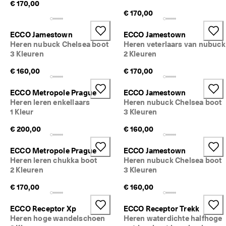
€ 170,00
d
€ 170,00
e 
b
e
ECCO Jamestown
ECCO Jamestown
o
Heren nubuck Chelsea boot
Heren veterlaars van nubuck
o
3 Kleuren
2 Kleuren
r
d
€ 160,00
€ 170,00
e
l
ECCO Metropole Prague
ECCO Jamestown
i
Heren leren enkellaars
Heren nubuck Chelsea boot
n
1 Kleur
3 Kleuren
g
e
€ 200,00
€ 160,00
n
ECCO Metropole Prague
ECCO Jamestown
Heren leren chukka boot
Heren nubuck Chelsea boot
2 Kleuren
3 Kleuren
€ 170,00
€ 160,00
ECCO Receptor Xp
ECCO Receptor Trekk
Heren hoge wandelschoen
Heren waterdichte halfhoge