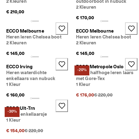
2 Kleuren
outdoorboot in nubuck
2 Kleuren
€ 210,00
€ 170,00
ECCO Melbourne
ECCO Melbourne
Heren leren Chelsea boot
Heren leren Chelsea boot
2 Kleuren
2 Kleuren
€ 145,00
€ 145,00
ECCO Irving
ECCO Metropole Oslo
-20%
Heren waterdichte
Heren halfhoge leren laars
enkellaars van nubuck
met Gore-Tex
1 Kleur
1 Kleur
Originele prijs {{price
€ 160,00
€ 176,00
€ 220,00
ECCO Ult-Trn
-30%
Heren enkellaarsje
1 Kleur
Originele prijs {{price}}:
€ 154,00
€ 220,00