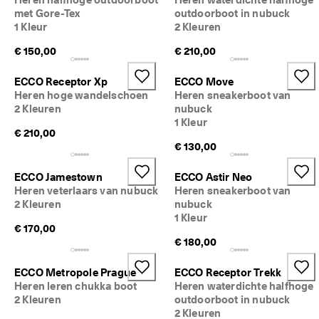
M
met Gore-Tex
outdoorboot in nubuck
e
1 Kleur
2 Kleuren
e
r 
€ 150,00
€ 210,00
d
a
ECCO Receptor Xp
ECCO Move
n 
Heren hoge wandelschoen
Heren sneakerboot van
1
2 Kleuren
nubuck
3
1 Kleur
5
€ 210,00
.
€ 130,00
0
0
0 
ECCO Jamestown
ECCO Astir Neo
g
Heren veterlaars van nubuck
Heren sneakerboot van
e
2 Kleuren
nubuck
v
1 Kleur
e
€ 170,00
r
€ 180,00
i
f
ECCO Metropole Prague
ECCO Receptor Trekk
i
Heren leren chukka boot
Heren waterdichte halfhoge
e
2 Kleuren
outdoorboot in nubuck
e
2 Kleuren
r