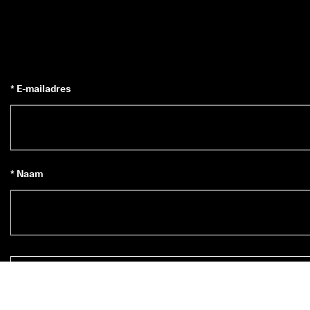
* E-mailadres
* Naam
Inschrijven op de nieuwsbrief