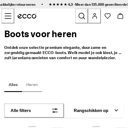
S
•
makkelijke retourneren
★★★★★ 4,3 · Meer dan 135.000 geverifieerde
n
Naar de content op de hoofdpagina gaan
e
l
l
e 
Boots voor heren
Nieuw
l
e
v
Dames
Ontdek onze selectie premium elegante, duurzame en 
e
zorgvuldig gemaakt ECCO-boots. Welk model je ook kiest, je 
r
zult jarenlang genieten van comfort en puur wandelplezier.
i
Heren
n
g 
e
Kinderen
n 
Alles
Heren
g
e
Outdoor
m
a
Golf
k
Alle filters
Rangschikken op
k
e
Tassen en accessoires
l
i