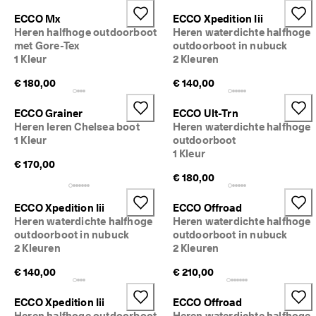
j
Sale
ECCO Mx
ECCO Xpedition Iii
k
Heren halfhoge outdoorboot
Heren waterdichte halfhoge
e 
met Gore-Tex
outdoorboot in nubuck
r
Verkennen
e
1 Kleur
2 Kleuren
t
€ 180,00
€ 140,00
ECCO.kollektive
o
u
r
ECCO Grainer
ECCO Ult-Trn
n
Heren leren Chelsea boot
Heren waterdichte halfhoge
Mijn account
e
1 Kleur
outdoorboot
r
Winkels
1 Kleur
e
€ 170,00
n
€ 180,00
Word lid van ECCO en profiteer van beloningen, beperkte
ECCO Xpedition Iii
ECCO Offroad
★
productlanceringen, evenementen en nog veel meer.
Heren waterdichte halfhoge
Heren waterdichte halfhoge
★
★
Account aanmaken
Aanmelden
outdoorboot in nubuck
outdoorboot in nubuck
★
2 Kleuren
2 Kleuren
★ 
€ 140,00
€ 210,00
4
,
3 
ECCO Xpedition Iii
ECCO Offroad
· 
Heren halfhoge outdoorboot
Heren waterdichte halfhoge