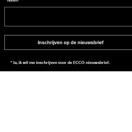
* Naam
Inschrijven op de nieuwsbrief
*
Ja, ik wil me inschrijven voor de ECCO-nieuwsbrief.
* Wanneer u zich inschrijft, gaat u ermee akkoord om per e-mail en/
sms nieuws te ontvangen over producten, diensten, wedstrijden en 
promoties van ECCO Europe AG en andere ECCO-partners. 
Klik hi
voor een overzicht van alle desbetreffende ECCO-partners. U 
aanvaardt ook dat ECCO uw persoonsgegevens kan verwerken doo
onder meer trackingpixels te plaatsen en de nieuwsbrieven te 
personaliseren die naar u worden gestuurd. Dit staat beschreven in
ons 
Privacybeleid
, waarin u ook meer kunt lezen over uw rechten al
betrokkene. U kunt zich op elk moment uitschrijven.
Uw € 10 kortingscode is 8 weken geldig en kan worden ingewisseld 