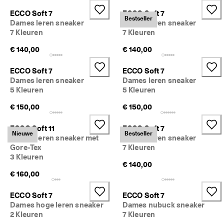
j
Sale
ECCO Soft 7
ECCO Soft 7
k
Bestseller
Dames leren sneaker
Dames leren sneaker
e 
7 Kleuren
7 Kleuren
r
Verkennen
e
€ 140,00
€ 140,00
t
ECCO.kollektive
o
u
ECCO Soft 7
ECCO Soft 7
r
Dames leren sneaker
Dames leren sneaker
n
5 Kleuren
5 Kleuren
Mijn account
e
r
€ 150,00
Winkels
€ 150,00
e
n
ECCO Soft 11
ECCO Soft 7
Nieuwe
Bestseller
Dames leren sneaker met
Dames leren sneaker
Word lid van ECCO en profiteer van beloningen, beperkte
Gore-Tex
7 Kleuren
★
productlanceringen, evenementen en nog veel meer.
3 Kleuren
★
€ 140,00
★
Account aanmaken
Aanmelden
€ 160,00
★
★ 
4
ECCO Soft 7
ECCO Soft 7
,
Dames hoge leren sneaker
Dames nubuck sneaker
3 
2 Kleuren
7 Kleuren
· 