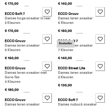
M
€ 170,00
€ 140,00
e
e
ECCO Soft 7
ECCO Gruuv
r 
Dames hoge sneaker in leer
Dames leren sneaker
d
2 Kleuren
6 Kleuren
a
n 
€ 170,00
€ 160,00
1
3
5
ECCO Gruuv
ECCO Soft 7
Bestseller
.
Dames leren sneaker
Dames leren sneaker
0
6 Kleuren
7 Kleuren
0
0 
€ 160,00
€ 140,00
g
e
ECCO Gruuv
ECCO Street Lite
v
Dames leren sneaker met
Dames leren sneaker
e
Gore-Tex
2 Kleuren
r
4 Kleuren
i
€ 130,00
f
€ 180,00
i
e
ECCO Gruuv
ECCO Soft 7
e
Dames leren sneaker
Dames nubuck sneaker
r