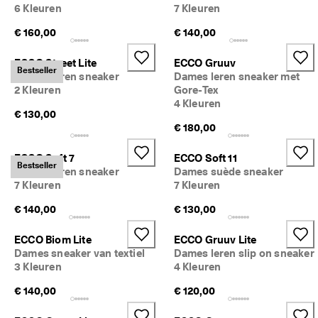
6 Kleuren
7 Kleuren
d
e 
€ 160,00
€ 140,00
b
e
o
ECCO Street Lite
ECCO Gruuv
Bestseller
o
Dames leren sneaker
Dames leren sneaker met
r
2 Kleuren
Gore-Tex
d
4 Kleuren
e
€ 130,00
l
€ 180,00
i
n
ECCO Soft 7
ECCO Soft 11
g
Bestseller
Dames leren sneaker
Dames suède sneaker
e
7 Kleuren
7 Kleuren
n
€ 140,00
€ 130,00
ECCO Biom Lite
ECCO Gruuv Lite
Dames sneaker van textiel
Dames leren slip on sneaker
3 Kleuren
4 Kleuren
€ 140,00
€ 120,00