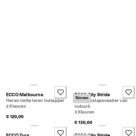
ECCO Melbourne
ECCO City Stride
Nieuwe
Heren nette leren instapper
Heren instapsneaker van
2 Kleuren
nubuck
3 Kleuren
€ 120,00
€ 130,00
ECCO Turn
ECCO City Stride