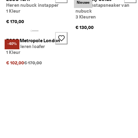
Nieuwe
Heren nubuck instapper
Heren instapsneaker van
1 Kleur
nubuck
3 Kleuren
€ 170,00
€ 130,00
ECCO Metropole London
-40%
Heren leren loafer
1 Kleur
Originele prijs {{price}}:
€ 102,00
€ 170,00