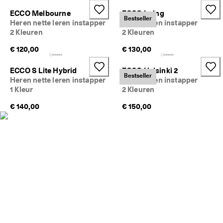
j
Sale
ECCO Melbourne
ECCO Irving
k
Bestseller
Heren nette leren instapper
Heren leren instapper
e 
2 Kleuren
2 Kleuren
r
Verkennen
e
€ 120,00
€ 130,00
t
ECCO.kollektive
o
u
ECCO S Lite Hybrid
ECCO Helsinki 2
Bestseller
r
Heren nette leren instapper
Heren leren instapper
n
1 Kleur
2 Kleuren
Mijn account
e
r
€ 140,00
Winkels
€ 150,00
e
n
Word lid van ECCO en profiteer van beloningen, beperkte
★
productlanceringen, evenementen en nog veel meer.
★
★
Account aanmaken
Aanmelden
★
★ 
4
,
3 
· 