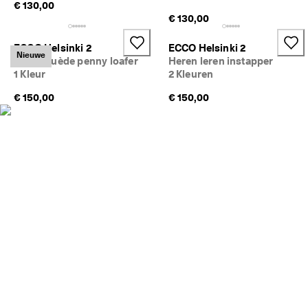
€ 130,00
d
€ 130,00
e 
b
e
ECCO Helsinki 2
ECCO Helsinki 2
Nieuwe
o
Heren suède penny loafer
Heren leren instapper
o
1 Kleur
2 Kleuren
r
d
€ 150,00
€ 150,00
e
l
i
n
g
e
n