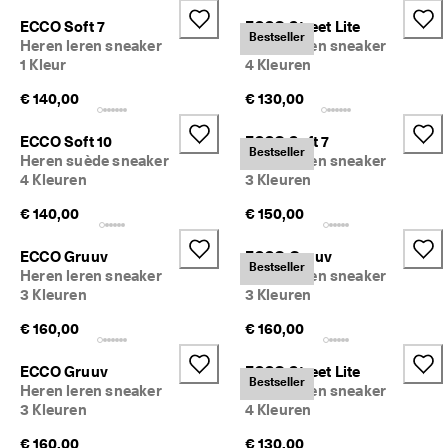
j
Sale
ECCO Soft 7
ECCO Street Lite
k
Bestseller
Heren leren sneaker
Heren leren sneaker
e 
1 Kleur
4 Kleuren
r
Verkennen
e
€ 140,00
€ 130,00
t
ECCO.kollektive
o
u
ECCO Soft 10
ECCO Soft 7
Bestseller
r
Heren suède sneaker
Heren leren sneaker
n
4 Kleuren
3 Kleuren
Mijn account
e
r
€ 140,00
Winkels
€ 150,00
e
n
ECCO Gruuv
ECCO Gruuv
Bestseller
Heren leren sneaker
Heren leren sneaker
Word lid van ECCO en profiteer van beloningen, beperkte
3 Kleuren
3 Kleuren
★
productlanceringen, evenementen en nog veel meer.
★
€ 160,00
€ 160,00
★
Account aanmaken
Aanmelden
★
★ 
ECCO Gruuv
ECCO Street Lite
Bestseller
4
Heren leren sneaker
Heren leren sneaker
,
3 Kleuren
4 Kleuren
3 
· 
€ 160,00
€ 130,00