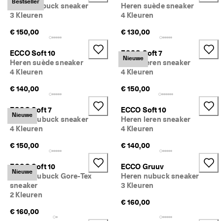
Bestseller
Heren nubuck sneaker
Heren suède sneaker
d
e 
3 Kleuren
4 Kleuren
b
€ 150,00
€ 130,00
e
o
o
ECCO Soft 10
ECCO Soft 7
Nieuwe
r
Heren suède sneaker
Heren leren sneaker
d
4 Kleuren
4 Kleuren
e
l
€ 140,00
€ 150,00
i
n
ECCO Soft 7
ECCO Soft 10
g
Nieuwe
Heren nubuck sneaker
Heren leren sneaker
e
4 Kleuren
4 Kleuren
n
€ 150,00
€ 140,00
ECCO Soft 10
ECCO Gruuv
Nieuwe
Heren nubuck Gore-Tex
Heren nubuck sneaker
sneaker
3 Kleuren
2 Kleuren
€ 160,00
€ 160,00