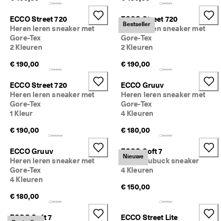
M
e
ECCO Street 720
ECCO Street 720
e
Bestseller
Heren leren sneaker met
Heren leren sneaker met
r 
Gore-Tex
Gore-Tex
d
2 Kleuren
2 Kleuren
a
n 
€ 190,00
€ 190,00
1
3
5
ECCO Street 720
ECCO Gruuv
.
Heren leren sneaker met
Heren leren sneaker met
0
Gore-Tex
Gore-Tex
0
1 Kleur
4 Kleuren
0 
g
€ 190,00
€ 180,00
e
v
ECCO Gruuv
ECCO Soft 7
e
Nieuwe
Heren leren sneaker met
Heren nubuck sneaker
r
Gore-Tex
4 Kleuren
i
4 Kleuren
f
€ 150,00
i
€ 180,00
e
e
ECCO Soft 7
ECCO Street Lite
r