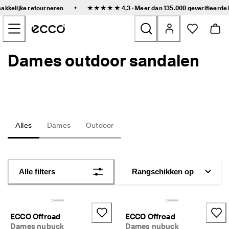
S
•
makkelijke retourneren
★★★★★ 4,3 · Meer dan 135.000 geverifieerde
n
Naar de content op de hoofdpagina gaan
e
l
l
e 
Dames outdoor sandalen
Nieuw
l
e
v
Dames
e
r
i
Heren
n
g 
Alles
Dames
Outdoor
e
Kinderen
n 
g
e
Outdoor
m
Alle filters
Rangschikken op
a
Golf
k
k
e
Tassen en accessoires
l
ECCO Offroad
ECCO Offroad
i
Dames nubuck
Dames nubuck