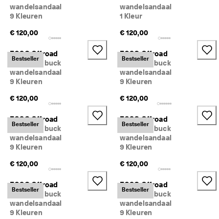
j
wandelsandaal
wandelsandaal
Sale
k
9 Kleuren
1 Kleur
e 
r
€ 120,00
€ 120,00
Verkennen
e
t
ECCO Offroad
ECCO Offroad
ECCO.kollektive
o
Bestseller
Bestseller
Dames nubuck
Dames nubuck
u
wandelsandaal
wandelsandaal
r
9 Kleuren
9 Kleuren
n
Mijn account
e
€ 120,00
€ 120,00
r
Winkels
e
ECCO Offroad
ECCO Offroad
n
Bestseller
Bestseller
Dames nubuck
Dames nubuck
wandelsandaal
wandelsandaal
Word lid van ECCO en profiteer van beloningen, beperkte
★
9 Kleuren
9 Kleuren
productlanceringen, evenementen en nog veel meer.
★
★
Account aanmaken
Aanmelden
€ 120,00
€ 120,00
★
★ 
ECCO Offroad
ECCO Offroad
4
Bestseller
Bestseller
Dames nubuck
Dames nubuck
,
wandelsandaal
wandelsandaal
3 
9 Kleuren
9 Kleuren
· 