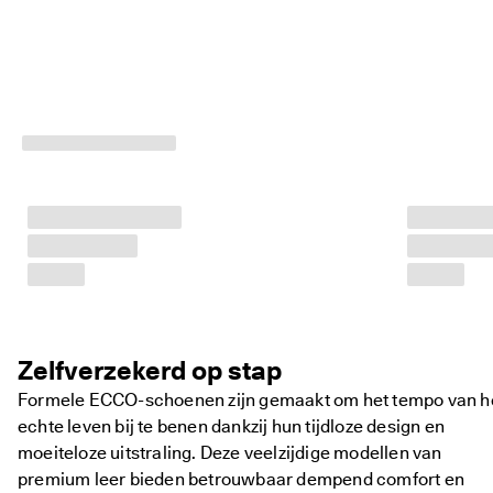
d
e 
b
e
o
o
r
d
e
l
i
n
g
e
n
Zelfverzekerd op stap
Formele ECCO-schoenen zijn gemaakt om het tempo van h
echte leven bij te benen dankzij hun tijdloze design en
moeiteloze uitstraling. Deze veelzijdige modellen van
premium leer bieden betrouwbaar dempend comfort en