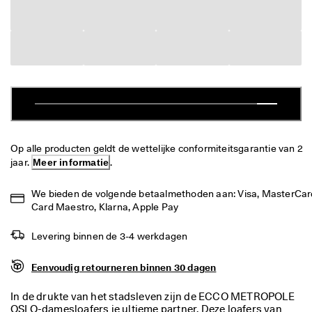
j
Sale
k
e 
r
Verkennen
e
t
ECCO.kollektive
o
u
r
n
Mijn account
e
r
Op alle producten geldt de wettelijke conformiteitsgarantie van 2 
Winkels
e
jaar. 
Meer informatie
.
n
We bieden de volgende betaalmethoden aan: Visa, MasterCard
Word lid van ECCO en profiteer van beloningen, beperkte
★
Card Maestro, Klarna, Apple Pay
productlanceringen, evenementen en nog veel meer.
★
★
Account aanmaken
Aanmelden
Levering binnen de 3-4 werkdagen
★
★ 
Eenvoudig retourneren binnen 30 dagen
4
,
3 
In de drukte van het stadsleven zijn de ECCO METROPOLE
· 
OSLO-damesloafers je ultieme partner. Deze loafers van