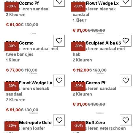
ECCO Cozmo Pf
ECCO Flowt Wedge Lx
-30%
-30%
Dames leren sandaal
Dames leren sleehak
2 Kleuren
sandaal
1 Kleur
Originele prijs {{price}}:
€ 91,00
€ 130,00
Originele prijs {{price}}
€ 91,00
€ 130,00
ECCO Cozmo
ECCO Sculpted Alba 65
-30%
-30%
Dames leren sandaal met
Dames leren sandaal met
twee bandjes
hak
1 Kleur
2 Kleuren
Originele prijs {{price}}:
Originele prijs {{price}
€ 77,00
€ 110,00
€ 112,00
€ 160,00
ECCO Flowt Wedge Lx
ECCO Cozmo Pf
-30%
-30%
Dames leren sleehak
Dames leren sandaal
sandaal
2 Kleuren
2 Kleuren
Originele prijs {{price}}
€ 91,00
€ 130,00
Originele prijs {{price}}:
€ 91,00
€ 130,00
ECCO Metropole Oslo
ECCO Soft Zero
-20%
-20%
Dames leren loafer
Dames leren veterschoen