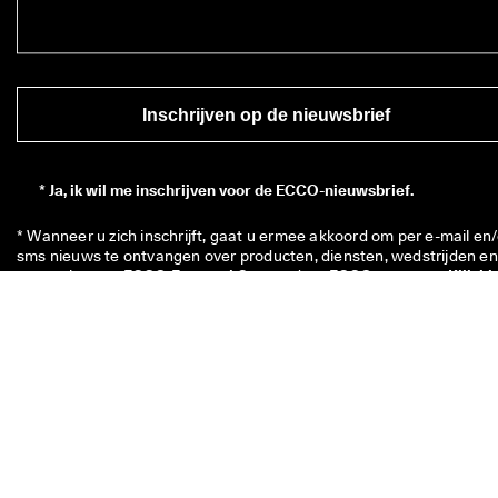
Inschrijven op de nieuwsbrief
*
Ja, ik wil me inschrijven voor de ECCO-nieuwsbrief.
* Wanneer u zich inschrijft, gaat u ermee akkoord om per e-mail en/
sms nieuws te ontvangen over producten, diensten, wedstrijden en 
promoties van ECCO Europe AG en andere ECCO-partners. 
Klik hi
voor een overzicht van alle desbetreffende ECCO-partners. U 
aanvaardt ook dat ECCO uw persoonsgegevens kan verwerken doo
onder meer trackingpixels te plaatsen en de nieuwsbrieven te 
personaliseren die naar u worden gestuurd. Dit staat beschreven in
ons 
Privacybeleid
, waarin u ook meer kunt lezen over uw rechten al
betrokkene. U kunt zich op elk moment uitschrijven.
Uw € 10 kortingscode is 8 weken geldig en kan worden ingewisseld 
een enkele aankoop boven de € 49. U kunt de korting uitsluitend
online inwisselen bij www.ecco.com. De korting kan niet samen
worden gebruikt met een andere code of in combinatie met een