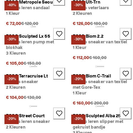
ECCO Metropole Seoul
ECCO Ult-Trn
M
-40%
-30%
Dames leren sandaal
Dames veterlaars
e
1 Kleur
2 Kleuren
e
r 
Originele prijs {{price}}:
Originele prijs {{price
€ 72,00
€ 120,00
€ 126,00
€ 180,00
d
a
n 
ECCO Sculpted Lx 55
ECCO Biom 2.2
-30%
-30%
1
Dames leren pump met
Dames sneaker van textiel
3
blokhak
1 Kleur
5
3 Kleuren
.
Originele prijs {{price}
€ 112,00
€ 160,00
0
Originele prijs {{price}}:
€ 105,00
€ 150,00
0
0 
ECCO Terracruise Lt
ECCO Biom C-Trail
g
-20%
-20%
Dames sneaker
Dames sneaker van textiel
e
2 Kleuren
met Gore-Tex
v
1 Kleur
e
Originele prijs {{price}}:
€ 104,00
€ 130,00
r
Originele prijs {{price
€ 160,00
€ 200,00
i
f
i
ECCO Street Court
ECCO Sculpted Alba 25
-20%
-20%
e
Dames leren sneaker
Dames leren slipper met
e
2 Kleuren
gekruist bandje
r
2 Kleuren