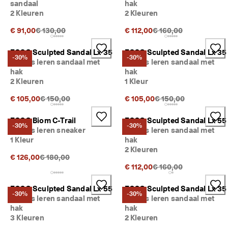
sandaal
hak
2 Kleuren
2 Kleuren
Originele prijs {{price}}:
Originele prijs {{price}
€ 91,00
€ 130,00
€ 112,00
€ 160,00
ECCO Sculpted Sandal Lx 35
ECCO Sculpted Sandal Lx 35
-30%
-30%
Dames leren sandaal met
Dames leren sandaal met
hak
hak
2 Kleuren
1 Kleur
Originele prijs {{price}}:
Originele prijs {{price
€ 105,00
€ 150,00
€ 105,00
€ 150,00
ECCO Biom C-Trail
ECCO Sculpted Sandal Lx 55
-30%
-30%
Dames leren sneaker
Dames leren sandaal met
1 Kleur
hak
2 Kleuren
Originele prijs {{price}}:
€ 126,00
€ 180,00
Originele prijs {{price}
€ 112,00
€ 160,00
ECCO Sculpted Sandal Lx 55
ECCO Sculpted Sandal Lx 35
-30%
-30%
Dames leren sandaal met
Dames leren sandaal met
hak
hak
3 Kleuren
2 Kleuren