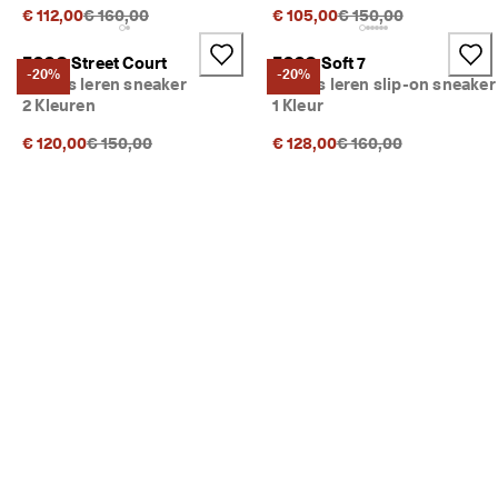
Originele prijs {{price}}:
Originele prijs {{price
€ 112,00
€ 160,00
€ 105,00
€ 150,00
ECCO Street Court
ECCO Soft 7
-20%
-20%
Dames leren sneaker
Dames leren slip-on sneaker
2 Kleuren
1 Kleur
Originele prijs {{price}}:
Originele prijs {{price
€ 120,00
€ 150,00
€ 128,00
€ 160,00