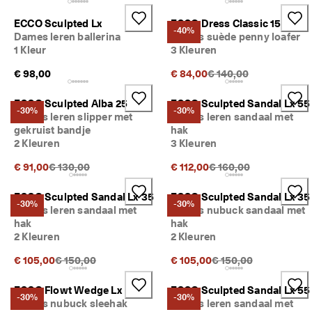
ECCO Sculpted Lx
ECCO Dress Classic 15
-40%
Dames leren ballerina
Dames suède penny loafer
1 Kleur
3 Kleuren
Originele prijs {{price}
€ 98,00
€ 84,00
€ 140,00
ECCO Sculpted Alba 25
ECCO Sculpted Sandal Lx 55
-30%
-30%
Dames leren slipper met
Dames leren sandaal met
gekruist bandje
hak
2 Kleuren
3 Kleuren
Originele prijs {{price}}:
Originele prijs {{price}
€ 91,00
€ 130,00
€ 112,00
€ 160,00
ECCO Sculpted Sandal Lx 35
ECCO Sculpted Sandal Lx 35
-30%
-30%
Dames leren sandaal met
Dames nubuck sandaal met
hak
hak
2 Kleuren
2 Kleuren
Originele prijs {{price}}:
Originele prijs {{price
€ 105,00
€ 150,00
€ 105,00
€ 150,00
ECCO Flowt Wedge Lx
ECCO Sculpted Sandal Lx 55
-30%
-30%
Dames nubuck sleehak
Dames leren sandaal met