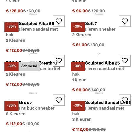
1 Kleur
1 Kleur
Originele prijs {{price}}:
Originele prijs {{price}
€ 128,00
€ 160,00
€ 96,00
€ 120,00
ECCO Sculpted Alba 65
ECCO Soft 7
-30%
-30%
Dames leren sandaal met
Dames leren sneaker
hak
2 Kleuren
2 Kleuren
Originele prijs {{price}}
€ 91,00
€ 130,00
Originele prijs {{price}}:
€ 112,00
€ 160,00
ECCO Biom 720 Breathru
ECCO Sculpted Alba 25
-30%
Ademend
-30%
Dames sneaker van textiel
Dames leren sandaal met
2 Kleuren
hak
1 Kleur
Originele prijs {{price}}:
€ 112,00
€ 160,00
Originele prijs {{price}
€ 98,00
€ 140,00
ECCO Gruuv
ECCO Sculpted Sandal Lx 55
-30%
-30%
Dames nubuck sneaker
Dames leren sandaal met
6 Kleuren
hak
3 Kleuren
Originele prijs {{price}}:
€ 112,00
€ 160,00
Originele prijs {{price}
€ 112,00
€ 160,00