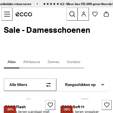
S
•
makkelijke retourneren
★★★★★ 4,3 · Meer dan 135.000 geverifieerde
n
Naar de content op de hoofdpagina gaan
e
l
l
e 
Sale - Damesschoenen
Nieuw
l
e
v
Dames
e
r
i
Heren
n
g 
Alles
Athleisure
Dames
Outdoor
e
Kinderen
n 
g
e
Outdoor
m
Alle filters
Rangschikken op
a
Golf
k
k
e
Tassen en accessoires
l
ECCO Flash
ECCO Soft 11
-30%
-30%
i
Dames leren sandaal met
Dames leren sneaker