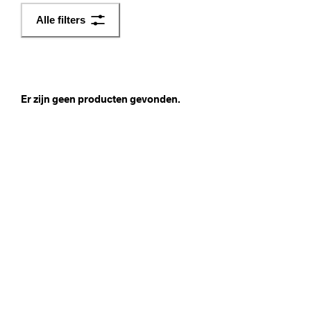
i
Alle filters
j
k
e 
r
e
t
Er zijn geen producten gevonden.
o
u
r
n
e
r
e
n
★
★
★
★
★ 
4