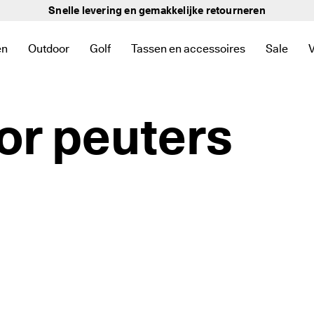
★★★★★ 4,3 · Meer dan 135.000 geverifieerde
beoordelingen
en
Outdoor
Golf
Tassen en accessoires
Sale
nnen de categorie Nieuw
te zien binnen de categorie Dames
u om links te zien binnen de categorie Heren
het submenu om links te zien binnen de categorie Kinderen
Open het submenu om links te zien binnen de categorie
Open het submenu om links te zien binnen d
Open het submenu om links te zien 
Open he
or peuters