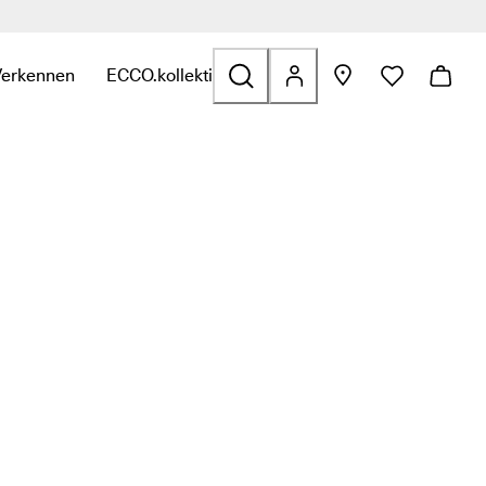
Verkennen
ECCO.kollektive
 Outdoor
e categorie Golf
binnen de categorie Tassen en accessoires
t submenu om links te zien binnen de categorie Sale
Open het submenu om links te zien binnen de categorie Verken
Open het submenu om links te zien binnen de ca