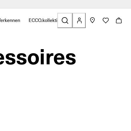
Verkennen
ECCO.kollektive
 Outdoor
e categorie Golf
binnen de categorie Tassen en accessoires
t submenu om links te zien binnen de categorie Sale
Open het submenu om links te zien binnen de categorie Verken
Open het submenu om links te zien binnen de ca
essoires