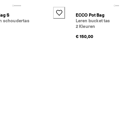
Bag S
ECCO Pot Bag
n schoudertas
Leren bucket tas
2 Kleuren
€ 150,00