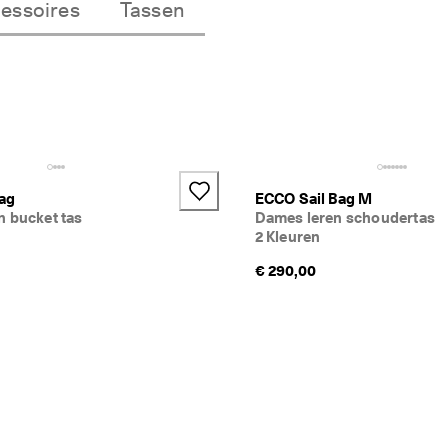
essoires
Tassen
ag
ECCO Sail Bag M
n bucket tas
Dames leren schoudertas
2 Kleuren
€ 290,00