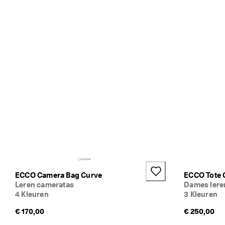
,
3 
· 
M
e
e
r 
d
a
n 
1
3
5
.
0
0
0 
g
e
ECCO Camera Bag Curve
ECCO Tote 
v
Leren cameratas
Dames lere
e
4 Kleuren
3 Kleuren
r
i
€ 170,00
€ 250,00
f