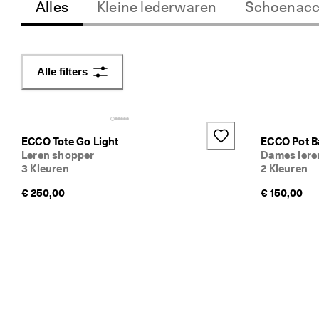
Alles
Kleine lederwaren
Schoenacc
i
j
k
e 
r
Alle filters
e
t
o
u
r
ECCO Tote Go Light
ECCO Pot B
n
Leren shopper
Dames lere
e
3 Kleuren
2 Kleuren
r
e
€ 250,00
€ 150,00
n
★
★
★
★
★ 
4