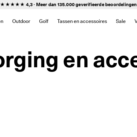
★★★★★ 4,3 · Meer dan 135.000 geverifieerde
beoordelingen
en
Outdoor
Golf
Tassen en accessoires
Sale
nnen de categorie Nieuw
te zien binnen de categorie Dames
u om links te zien binnen de categorie Heren
het submenu om links te zien binnen de categorie Kinderen
Open het submenu om links te zien binnen de categorie
Open het submenu om links te zien binnen d
Open het submenu om links te zien 
Open he
rging en acc