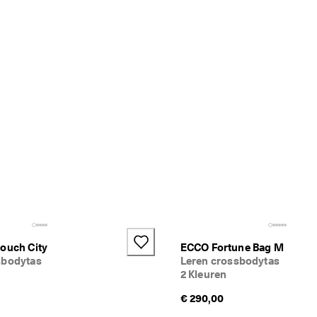
Pouch City
ECCO Fortune Bag M
sbodytas
Leren crossbodytas
2 Kleuren
€ 290,00