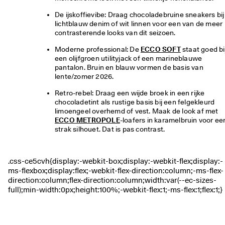
M
e
De ijskoffievibe: Draag chocoladebruine sneakers bij 
e
lichtblauw denim of wit linnen voor een van de meer 
r 
contrasterende looks van dit seizoen.
d
Moderne professional: De 
ECCO SOFT
 staat goed bij
a
een olijfgroen utilityjack of een marineblauwe 
n 
pantalon. Bruin en blauw vormen de basis van 
1
lente/zomer 2026.
3
5
Retro-rebel: Draag een wijde broek in een rijke 
.
chocoladetint als rustige basis bij een felgekleurd 
0
limoengeel overhemd of vest. Maak de look af met 
0
ECCO METROPOLE
-loafers in karamelbruin voor een
0 
strak silhouet. Dat is pas contrast.
g
e
v
e
r
i
f
i
e
e
r