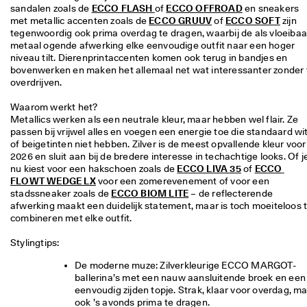
sandalen zoals de 
ECCO FLASH 
of 
ECCO OFFROAD
 en sneakers 
met metallic accenten zoals de 
ECCO GRUUV
 of 
ECCO SOFT
 zijn 
tegenwoordig ook prima overdag te dragen, waarbij de als vloeibaar
metaal ogende afwerking elke eenvoudige outfit naar een hoger 
niveau tilt. Dierenprintaccenten komen ook terug in bandjes en 
bovenwerken en maken het allemaal net wat interessanter zonder t
overdrijven.
Waarom werkt het?

Metallics werken als een neutrale kleur, maar hebben wel flair. Ze 
passen bij vrijwel alles en voegen een energie toe die standaard wit
of beigetinten niet hebben. Zilver is de meest opvallende kleur voor 
2026 en sluit aan bij de bredere interesse in techachtige looks. Of je
nu kiest voor een hakschoen zoals de 
ECCO LIVA 35
 of 
ECCO 
FLOWT WEDGE LX
 voor een zomerevenement of voor een 
stadssneaker zoals de 
ECCO BIOM LITE
 – de reflecterende 
afwerking maakt een duidelijk statement, maar is toch moeiteloos t
combineren met elke outfit.

De moderne muze: Zilverkleurige ECCO MARGOT-
ballerina’s met een nauw aansluitende broek en een 
eenvoudig zijden topje. Strak, klaar voor overdag, ma
ook ’s avonds prima te dragen.