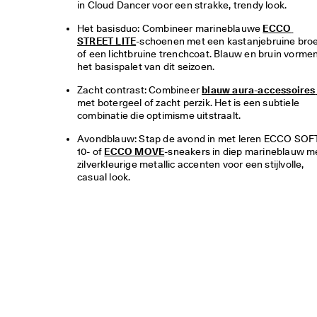
in Cloud Dancer voor een strakke, trendy look.
Het basisduo: Combineer marineblauwe 
ECCO 
STREET LITE
-schoenen met een kastanjebruine broe
of een lichtbruine trenchcoat. Blauw en bruin vormen
het basispalet van dit seizoen.
Zacht contrast: Combineer 
blauw aura-access
met botergeel of zacht perzik. Het is een subtiele 
combinatie die optimisme uitstraalt.
Avondblauw: Stap de avond in met leren ECCO SOFT
10- of 
ECCO MOVE
-sneakers in diep marineblauw me
zilverkleurige metallic accenten voor een stijlvolle, 
casual look.