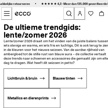
S
•
makkelijke retourneren
★★★★★ 4,3 · Meer dan 135.000 geverifieerde
n
Naar de content op de hoofdpagina gaan
e
l
l
e 
De ultieme trendgids:
Nieuw
l
lente/zomer 2026
e
v
Dames
e
Lente/zomer 2026 draait om het vinden van de juiste balans tussen
r
iets stevigs en warms, en iets fris en luchtigs. Dit is ook terug te zien
i
in de kleuren voor het nieuwe seizoen. Van de aardse rijkheid van 
Heren
n
ambergloed tot de stille rust van blauw aura – de collectie vertaalt 
g 
deze trends naar schoenen en accessoires die gemaakt zijn om elke
e
dag te dragen. Wat heeft dit seizoen in petto? 
Kinderen
n 
g
e
Outdoor
Lichtbruin & bruin
Blauwe tinten
m
a
Golf
k
k
e
Metallics en dierenprints
Tassen en accessoires
l
i