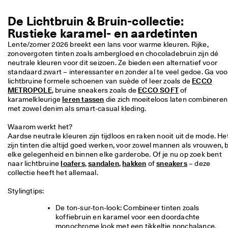
j
Sale
k
De Lichtbruin & Bruin-collectie:
e 
Rustieke karamel- en aardetinten
r
Verkennen
e
Lente/zomer 2026 breekt een lans voor warme kleuren. Rijke, 
t
zonovergoten tinten zoals ambergloed en chocoladebruin zijn dé 
ECCO.kollektive
o
neutrale kleuren voor dit seizoen. Ze bieden een alternatief voor 
u
standaard zwart – interessanter en zonder al te veel gedoe. Ga voor
r
lichtbruine formele schoenen van suède of leer zoals de 
ECCO
n
METROPOLE
, bruine sneakers zoals de 
ECCO SOFT
 of 
Mijn account
e
karamelkleurige 
leren tassen
 die zich moeiteloos laten combineren 
r
Winkels
met zowel denim als smart-casual kleding.
e
n
Waarom werkt het?

Aardse neutrale kleuren zijn tijdloos en raken nooit uit de mode. Het
zijn tinten die altijd goed werken, voor zowel mannen als vrouwen, bi
Word lid van ECCO en profiteer van beloningen, beperkte
★
productlanceringen, evenementen en nog veel meer.
elke gelegenheid en binnen elke garderobe. Of je nu op zoek bent 
★
naar lichtbruine 
loafers
, 
sandalen
, 
hakken
 of 
sneakers
 – deze 
★
Account aanmaken
Aanmelden
collectie heeft het allemaal.

★
★ 
Stylingtips:
4
,
De ton-sur-ton-look: Combineer tinten zoals 
3 
koffiebruin en karamel voor een doordachte 
· 
monochrome look met een tikkeltje nonchalance.