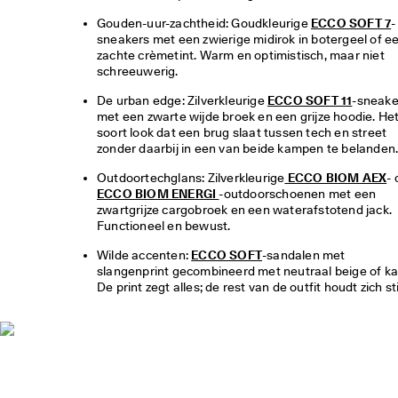
Gouden-uur-zachtheid: Goudkleurige 
ECCO SOFT 7
-
sneakers met een zwierige midirok in botergeel of ee
zachte crèmetint. Warm en optimistisch, maar niet 
schreeuwerig.
De urban edge: Zilverkleurige 
ECCO SOFT 11
-sneake
met een zwarte wijde broek en een grijze hoodie. Het
soort look dat een brug slaat tussen tech en street 
zonder daarbij in een van beide kampen te belanden
Outdoortechglans: Zilverkleurige
 ECCO BIOM AEX
ECCO BIOM ENERGI 
-outdoorschoenen met een 
zwartgrijze cargobroek en een waterafstotend jack. 
Functioneel en bewust.
Wilde accenten: 
ECCO SOFT
-sandalen met 
slangenprint gecombineerd met neutraal beige of kak
De print zegt alles; de rest van de outfit houdt zich sti