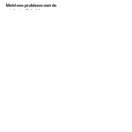
Meld een probleem met de
productveiligheid
OVER ECCO
Organisatie
Vakmanschap
Nieuws
Werken bij ECCO Group
BELEID
Cookiebeleid wijzigen
Privacybeleid
Cookiebeleid
Gebruiksvoorwaarden
Verkoop- en
leveringsvoorwaarden