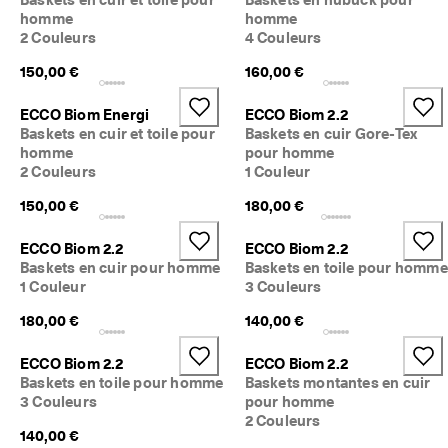
5 
homme
homme
0
2 Couleurs
4 Couleurs
0
0 
150,00 €
160,00 €
a
v
ECCO Biom Energi
ECCO Biom 2.2
i
Baskets en cuir et toile pour
Baskets en cuir Gore-Tex
s 
homme
pour homme
v
2 Couleurs
1 Couleur
é
r
150,00 €
180,00 €
i
f
i
ECCO Biom 2.2
ECCO Biom 2.2
é
Baskets en cuir pour homme
Baskets en toile pour homme
s
1 Couleur
3 Couleurs
180,00 €
140,00 €
ECCO Biom 2.2
ECCO Biom 2.2
Baskets en toile pour homme
Baskets montantes en cuir
3 Couleurs
pour homme
2 Couleurs
140,00 €