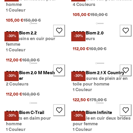
homme
4 Couleurs
1 Couleur
Prix précédent {{price
105,00 €
150,00 €
Prix précédent {{price}}:
105,00 €
150,00 €
ECCO Biom 2.2
ECCO Biom 2.0
-30%
-30%
Mocassins en cuir pour
2 Couleurs
femme
Prix précédent {{price}
112,00 €
160,00 €
1 Couleur
Prix précédent {{price}}:
112,00 €
160,00 €
ECCO Biom 2.0 M Mesh
ECCO Biom 2.1 X Country
-30%
-30%
Sneaker
Chaussures de plein air en
2 Couleurs
toile pour homme
1 Couleur
Prix précédent {{price}}:
112,00 €
160,00 €
Prix précédent {{price
122,50 €
175,00 €
ECCO Biom C-Trail
ECCO Biom Infinite
-30%
-30%
Baskets en daim pour
Sandale en cuir deux brides
homme
pour femme
1 Couleur
1 Couleur