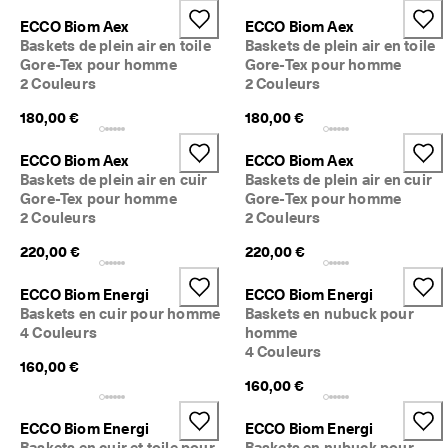
a
Soldes
ECCO Biom Aex
ECCO Biom Aex
c
Baskets de plein air en toile
Baskets de plein air en toile
i
Gore-Tex pour homme
Gore-Tex pour homme
l
Explorer
e
2 Couleurs
2 Couleurs
s
180,00 €
180,00 €
ECCO.kollektive
★
ECCO Biom Aex
ECCO Biom Aex
★
Baskets de plein air en cuir
Baskets de plein air en cuir
★
Mon compte
Gore-Tex pour homme
Gore-Tex pour homme
★
Magasins
2 Couleurs
2 Couleurs
★ 
4
220,00 €
220,00 €
,
3 
Rejoignez ECCO en tant que membre et bénéficiez en exclusivité de
ECCO Biom Energi
ECCO Biom Energi
· 
récompenses, d’événements, de lancements de produits, et plus
Baskets en cuir pour homme
Baskets en nubuck pour
P
encore.
l
4 Couleurs
homme
Créer un compte
Connexion
u
4 Couleurs
160,00 €
s 
160,00 €
d
e 
1
ECCO Biom Energi
ECCO Biom Energi
3
Baskets en cuir et toile pour
Baskets en nubuck pour