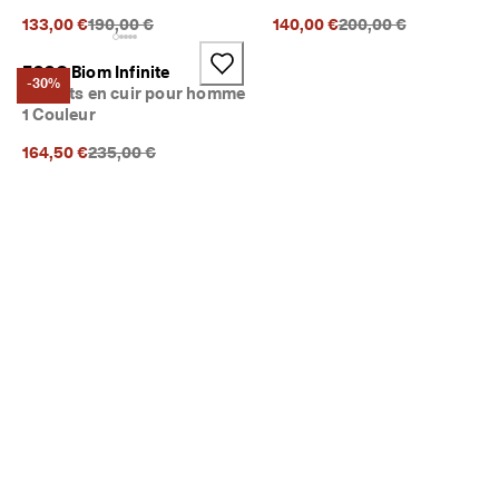
Prix précédent {{price}}:
Prix précédent {{price
133,00 €
190,00 €
140,00 €
200,00 €
ECCO Biom Infinite
-30%
Baskets en cuir pour homme
1 Couleur
Prix précédent {{price}}:
164,50 €
235,00 €