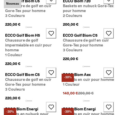
ECCO Golf Biom C5
ECCO Biom 720
Nouveau
Chaussure de golf en cuir
Baskets en nubuck Gore-Tex
Gore-Tex pour homme
pour homme
3 Couleurs
2 Couleurs
220,00 €
200,00 €
ECCO Golf Biom H5
ECCO Golf Biom C5
Chaussure de golf
Chaussure de golf en cuir
imperméable en cuir pour
Gore-Tex pour homme
homme
3 Couleurs
1 Couleur
220,00 €
220,00 €
ECCO Golf Biom C5
ECCO Biom Aex
-30%
Chaussure de golf en cuir
Baskets en cuir pour homme
Gore-Tex pour homme
1 Couleur
3 Couleurs
Prix précédent {{price
140,00 €
200,00 €
220,00 €
ECCO Biom Energi
ECCO Biom Energi
-30%
-30%
Baskets en nubuck pour
Baskets en cuir pour homme