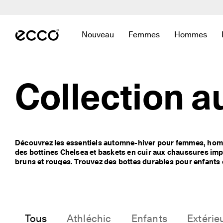
L
i
Accéder au contenu de la page principale
v
r
Nouveau
Femmes
Hommes
a
Ouvrir le sous-menu pour trouver des l
Ouvrir le sous-menu pour
Ouvrir le s
i
s
o
n 
Collection 
r
a
p
i
d
e 
Découvrez les essentiels automne-hiver pour femmes, hom
e
des bottines Chelsea et baskets en cuir aux chaussures imp
t 
bruns et rouges. Trouvez des bottes durables pour enfants e
r
pour femmes, conçues pour le confort, la chaleur et un styl
e
t
o
u
r
Tous
Athléchic
Enfants
Extérie
s 