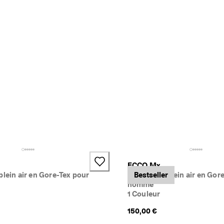
ECCO Mx
plein air en Gore-Tex pour
Baskets de plein air en Gor
Bestseller
homme
1 Couleur
150,00 €