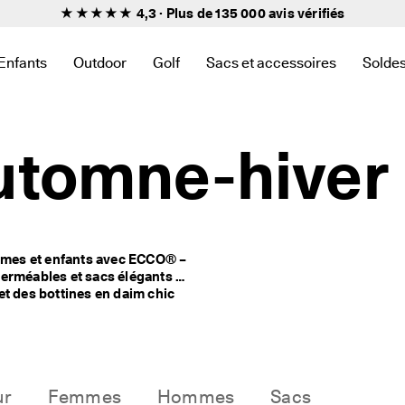
★★★★★ 4,3 · Plus de 135 000
avis vérifiés
Enfants
Outdoor
Golf
Sacs et accessoires
Solde
iens en relation avec Nouveau
 trouver des liens en relation avec Femmes
ous-menu pour trouver des liens en relation avec Hommes
Ouvrir le sous-menu pour trouver des liens en relation avec En
Ouvrir le sous-menu pour trouver des liens en rel
Ouvrir le sous-menu pour trouver des l
Ouvrir le sous-menu pour trou
Ouvri
automne-hiver
mes et enfants avec ECCO® – 
erméables et sacs élégants 
t des bottines en daim chic 
e intemporel.
ur
Femmes
Hommes
Sacs