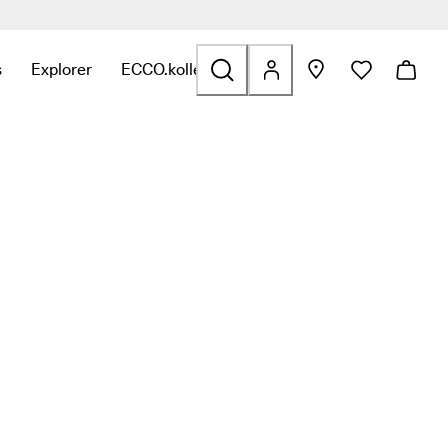
s
Explorer
ECCO.kollektive
fants
ation avec Outdoor
iens en relation avec Golf
ver des liens en relation avec Sacs et accessoires
r le sous-menu pour trouver des liens en relation avec Soldes
Ouvrir le sous-menu pour trouver des liens en relation av
Ouvrir le sous-menu pour trouver des liens e