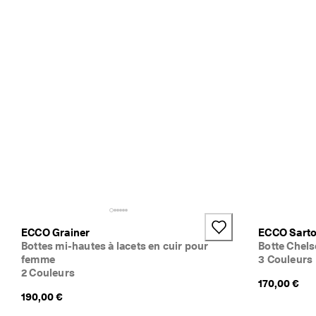
e 
1
3
5 
0
0
0 
a
v
i
s 
v
é
r
i
f
i
é
ECCO Grainer
ECCO Sarto
s
Bottes mi-hautes à lacets en cuir pour
Botte Chels
femme
3 Couleurs
2 Couleurs
170,00 €
190,00 €