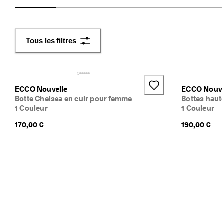
f
a
c
i
Tous les filtres
l
e
s
ECCO Nouvelle
ECCO Nouv
★
Botte Chelsea en cuir pour femme
Bottes haut
★
1 Couleur
1 Couleur
★
★
170,00 €
190,00 €
★ 
4
,
3 
· 
P
l
u
s 
d