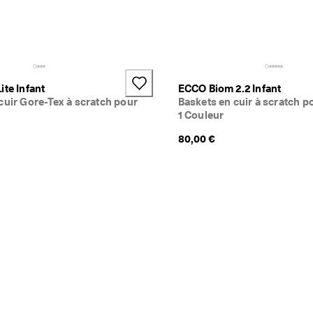
ite Infant
ECCO Biom 2.2 Infant
cuir Gore-Tex à scratch pour
Baskets en cuir à scratch p
1 Couleur
80,00 €