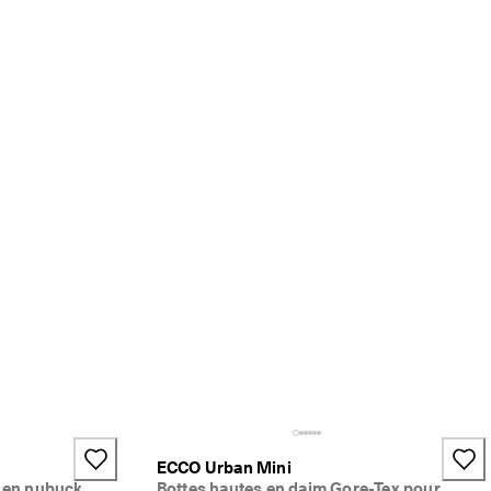
ECCO Urban Mini
e en nubuck
Bottes hautes en daim Gore-Tex pour