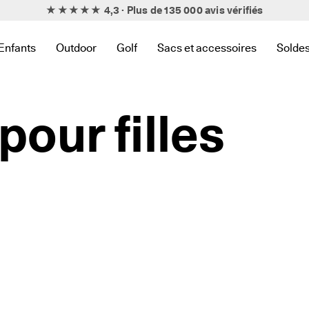
★★★★★ 4,3 · Plus de 135 000
avis vérifiés
Enfants
Outdoor
Golf
Sacs et accessoires
Solde
iens en relation avec Nouveau
 trouver des liens en relation avec Femmes
ous-menu pour trouver des liens en relation avec Hommes
Ouvrir le sous-menu pour trouver des liens en relation avec En
Ouvrir le sous-menu pour trouver des liens en rel
Ouvrir le sous-menu pour trouver des l
Ouvrir le sous-menu pour trou
Ouvri
our filles