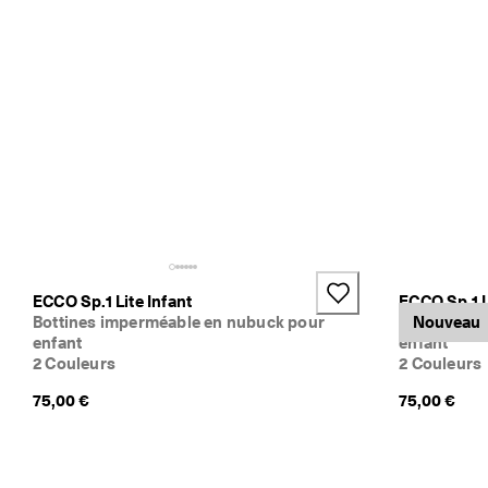
e 
1
3
5 
0
0
0 
a
v
i
s 
v
é
r
i
ECCO Sp.1 Lite Infant
ECCO Sp.1 L
f
Bottines imperméable en nubuck pour
Bottines i
Nouveau
i
enfant
enfant
é
2 Couleurs
2 Couleurs
s
75,00 €
75,00 €