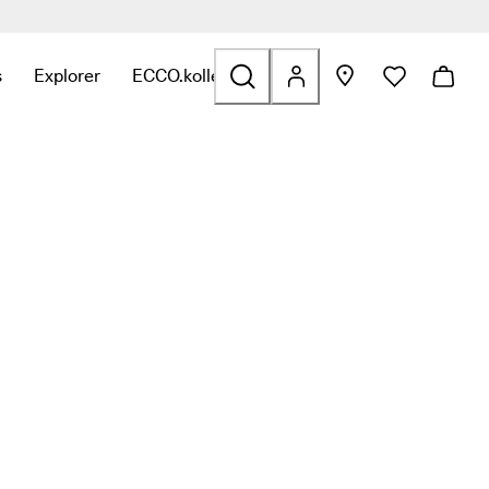
s
Explorer
ECCO.kollektive
fants
ation avec Outdoor
iens en relation avec Golf
ver des liens en relation avec Sacs et accessoires
r le sous-menu pour trouver des liens en relation avec Soldes
Ouvrir le sous-menu pour trouver des liens en relation av
Ouvrir le sous-menu pour trouver des liens e