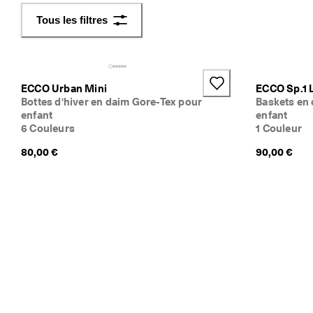
f
Tous les filtres
a
c
i
l
e
ECCO Urban Mini
ECCO Sp.1 L
s
Bottes d'hiver en daim Gore-Tex pour
Baskets en 
enfant
enfant
★
6 Couleurs
1 Couleur
★
80,00 €
90,00 €
★
★
★ 
4
,
3 
· 
P
l
u
s 
d