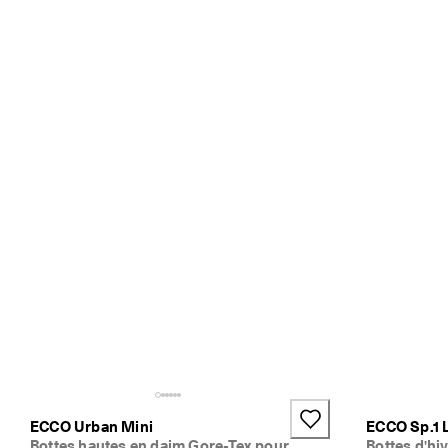
ECCO Urban Mini
ECCO Sp.1 L
Bottes hautes en daim Gore-Tex pour
Bottes d'h