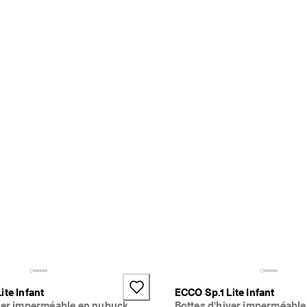
ite Infant
ECCO Sp.1 Lite Infant
iver imperméable en nubuck
Bottes d'hiver imperméabl