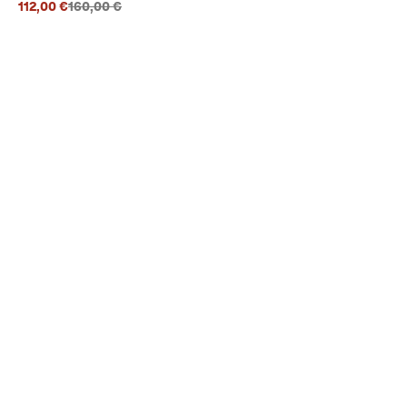
Prix précédent {{price}}:
112,00 €
160,00 €