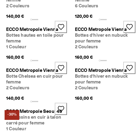
5 
2 Couleurs
6 Couleurs
0
0
140,00 €
120,00 €
0 
a
ECCO Metropole Vienna
ECCO Metropole Vienna
v
Bottes hautes en toile pour
Bottes d'hiver en nubuck
i
femme
pour femme
s 
1 Couleur
2 Couleurs
v
é
160,00 €
160,00 €
r
i
f
ECCO Metropole Vienna
ECCO Metropole Vienna
i
Botte Chelsea en cuir pour
Bottes d'hiver en nubuck
é
femme
pour femme
s
2 Couleurs
2 Couleurs
140,00 €
160,00 €
ECCO Metropole Seoul 45
-30%
Mocassins en cuir à talon
carré pour femme
1 Couleur