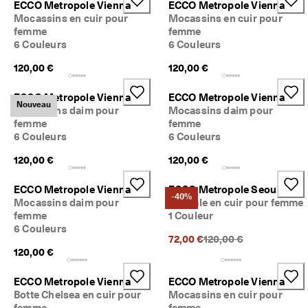
ECCO Metropole Vienna
ECCO Metropole Vienna
a
Soldes
Mocassins en cuir pour
Mocassins en cuir pour
c
femme
femme
i
6 Couleurs
6 Couleurs
l
Explorer
e
120,00 €
120,00 €
s
ECCO.kollektive
ECCO Metropole Vienna
ECCO Metropole Vienna
★
Nouveau
Mocassins daim pour
Mocassins daim pour
★
femme
femme
★
Mon compte
6 Couleurs
6 Couleurs
★
Magasins
★ 
120,00 €
120,00 €
4
,
ECCO Metropole Vienna
ECCO Metropole Seoul
3 
Rejoignez ECCO en tant que membre et bénéficiez en exclusivité de
-40%
Mocassins daim pour
Sandale en cuir pour femme
· 
récompenses, d’événements, de lancements de produits, et plus
femme
1 Couleur
P
encore.
l
6 Couleurs
Prix précédent {{price}
Créer un compte
Connexion
72,00 €
120,00 €
u
120,00 €
s 
d
e 
ECCO Metropole Vienna
ECCO Metropole Vienna
1
Botte Chelsea en cuir pour
Mocassins en cuir pour
3
femme
femme