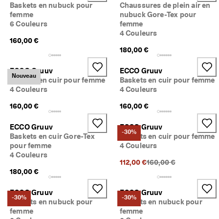
Baskets en nubuck pour
Chaussures de plein air en
femme
nubuck Gore-Tex pour
6 Couleurs
femme
4 Couleurs
160,00 €
180,00 €
ECCO Gruuv
ECCO Gruuv
Nouveau
Baskets en cuir pour femme
Baskets en cuir pour femme
4 Couleurs
4 Couleurs
160,00 €
160,00 €
ECCO Gruuv
ECCO Gruuv
-30%
Baskets en cuir Gore-Tex
Baskets en cuir pour femme
pour femme
4 Couleurs
4 Couleurs
Prix précédent {{price}
112,00 €
160,00 €
180,00 €
ECCO Gruuv
ECCO Gruuv
-30%
-30%
Baskets en nubuck pour
Baskets en nubuck pour
femme
femme