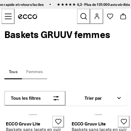
L
•
on rapide et retours faciles
★★★★★ 4,3 · Plus de 135 000
avis vérifiés
i
Accéder au contenu de la page principale
v
r
a
i
Baskets GRUUV femmes
Nouveau
s
o
n 
Femmes
r
a
p
Hommes
i
d
Tous
Femmes
e 
Enfants
e
t 
r
Outdoor
e
Tous les filtres
Trier par
t
Golf
o
u
r
Sacs et accessoires
s 
ECCO Gruuv Lite
ECCO Gruuv Lite
f
Baskets sans lacets en cuir
Baskets sans lacets en cuir