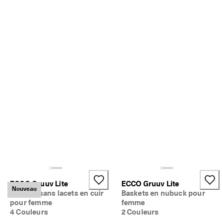
5 
0
0
0 
a
v
i
s 
v
é
r
i
f
i
é
s
ECCO Gruuv Lite
ECCO Gruuv Lite
Nouveau
Baskets sans lacets en cuir
Baskets en nubuck pour
pour femme
femme
4 Couleurs
2 Couleurs