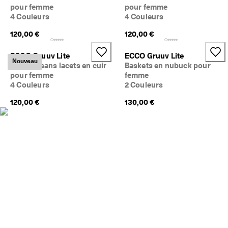
a
pour femme
pour femme
Soldes
c
4 Couleurs
4 Couleurs
i
l
120,00 €
120,00 €
Explorer
e
s
ECCO Gruuv Lite
ECCO Gruuv Lite
ECCO.kollektive
Nouveau
Baskets sans lacets en cuir
Baskets en nubuck pour
pour femme
femme
★
4 Couleurs
2 Couleurs
★
★
Mon compte
120,00 €
130,00 €
★
Magasins
★ 
4
,
3 
Rejoignez ECCO en tant que membre et bénéficiez en exclusivité de
· 
récompenses, d’événements, de lancements de produits, et plus
P
encore.
l
Créer un compte
Connexion
u
s 
d
e 
1
3