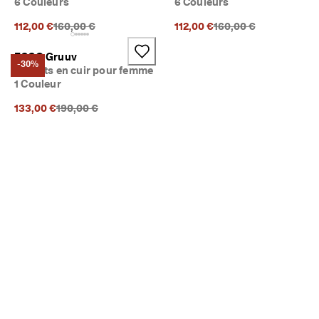
6 Couleurs
6 Couleurs
Prix précédent {{price}}:
Prix précédent {{price}
112,00 €
160,00 €
112,00 €
160,00 €
ECCO Gruuv
-30%
Baskets en cuir pour femme
1 Couleur
Prix précédent {{price}}:
133,00 €
190,00 €