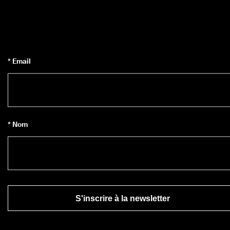
5 
0
0
0 
a
v
i
* Email
s 
v
é
r
i
f
* Nom
i
é
s
S'inscrire à la newsletter