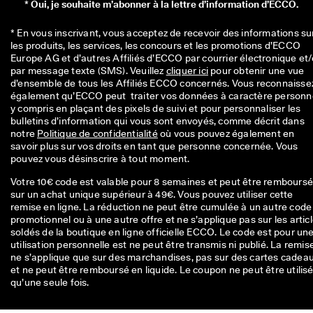
*
Oui, je souhaite m’abonner à la lettre d’information d’ECCO.
* En vous inscrivant, vous acceptez de recevoir des informations sur
les produits, les services, les concours et les promotions d’ECCO 
Europe AG et d’autres Affiliés d’ECCO par courrier électronique et/
par message texte (SMS). Veuillez 
cliquer ici
 pour obtenir une vue 
d’ensemble de tous les Affiliés ECCO concernés. Vous reconnaissez
également qu’ECCO peut  traiter vos données à caractère personnel
y compris en plaçant des pixels de suivi et pour personnaliser les 
bulletins d’information qui vous sont envoyés, comme décrit dans 
notre 
Politique de confidentialité
 où vous pouvez également en 
savoir plus sur vos droits en tant que personne concernée. Vous 
pouvez vous désinscrire à tout moment.
Votre 10€ code est valable pour 8 semaines et peut être rembours
sur un achat unique supérieur à 49€. Vous pouvez utiliser cette
remise en ligne. La réduction ne peut être cumulée à un autre code
promotionnel ou à une autre offre et ne s’applique pas sur les artic
soldés de la boutique en ligne officielle ECCO. Le code est pour un
utilisation personnelle est ne peut être transmis ni publié. La remis
ne s’applique que sur des marchandises, pas sur des cartes cadea
et ne peut être remboursé en liquide. Le coupon ne peut être utilis
qu’une seule fois.