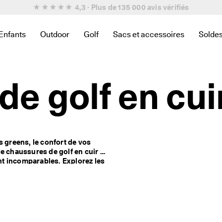
★★★★★ 4,3 · Plus de 135 000
avis vérifiés
Enfants
Outdoor
Golf
Sacs et accessoires
Solde
iens en relation avec Nouveau
 trouver des liens en relation avec Femmes
ous-menu pour trouver des liens en relation avec Hommes
Ouvrir le sous-menu pour trouver des liens en relation avec En
Ouvrir le sous-menu pour trouver des liens en rel
Ouvrir le sous-menu pour trouver des l
Ouvrir le sous-menu pour trou
Ouvri
e golf en cui
 greens, le confort de vos 
e chaussures de golf en cuir 
t incomparables. Explorez les 
me BOA® Fit System Li2 à 
nsi que des 
modèles larges
 pour 
classiques sont 
finition haut de gamme. 
Parcourez notre collection et trouvez la paire idéale pour améliorer votre jeu. 