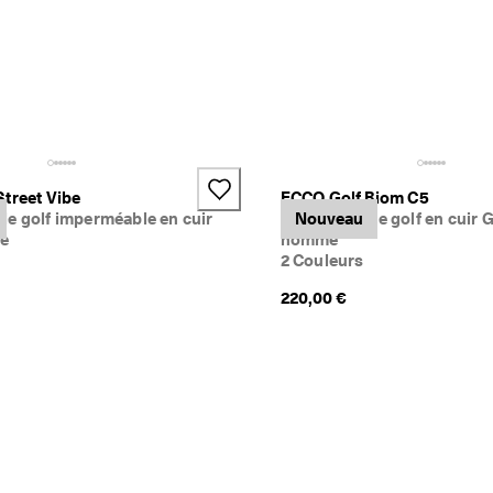
treet Vibe
ECCO Golf Biom C5
de golf imperméable en cuir
Chaussure de golf en cuir 
Nouveau
e
homme
2 Couleurs
220,00 €