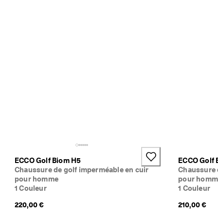
e 
1
3
5 
0
0
0 
a
v
i
s 
v
é
r
i
f
i
é
ECCO Golf Biom H5
ECCO Golf 
s
Chaussure de golf imperméable en cuir
Chaussure 
pour homme
pour homm
1 Couleur
1 Couleur
220,00 €
210,00 €