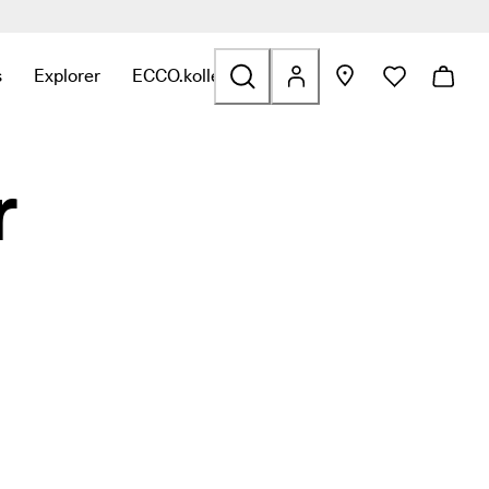
s
Explorer
ECCO.kollektive
fants
ation avec Outdoor
iens en relation avec Golf
ver des liens en relation avec Sacs et accessoires
r le sous-menu pour trouver des liens en relation avec Soldes
Ouvrir le sous-menu pour trouver des liens en relation av
Ouvrir le sous-menu pour trouver des liens e
r