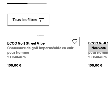
f
a
c
i
Tous les filtres
l
e
s
ECCO Golf Street Vibe
ECCO Golf S
★
Chaussure de golf imperméable en cuir
Chaussure 
Nouveau
★
pour homme
pour homm
★
3 Couleurs
3 Couleurs
★
★ 
150,00 €
150,00 €
4
,
3 
· 
P
l
u
s 
d