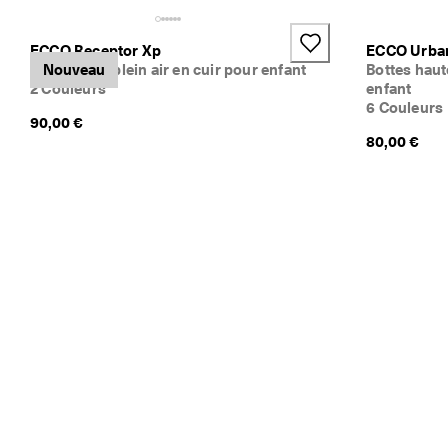
ECCO Receptor Xp
ECCO Urba
Bottines de plein air en cuir pour enfant
Nouveau
Bottes haut
2 Couleurs
enfant
6 Couleurs
90,00 €
80,00 €