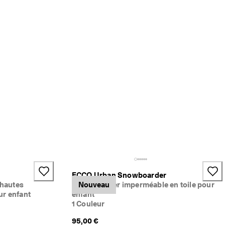
ECCO Urban Snowboarder
-hautes
Bottes d'hiver imperméable en toile pour
Nouveau
r enfant
enfant
1 Couleur
95,00 €