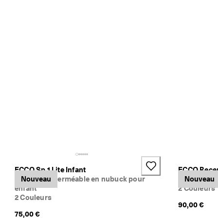
e 
1
3
5 
0
0
0 
a
v
i
s 
v
é
r
i
f
i
é
s
ECCO Sp.1 Lite Infant
ECCO Rece
Bottines imperméable en nubuck pour
Nouveau
Bottines de 
Nouveau
enfant
2 Couleurs
2 Couleurs
90,00 €
75,00 €