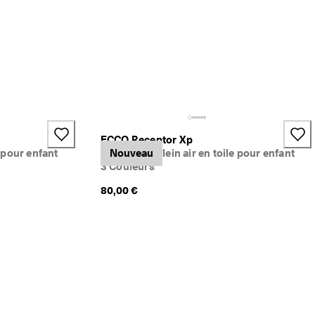
ECCO Receptor Xp
e pour enfant
Baskets de plein air en toile pour enfant
Nouveau
3 Couleurs
80,00 €