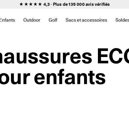
★★★★★ 4,3 · Plus de 135 000
avis vérifiés
Enfants
Outdoor
Golf
Sacs et accessoires
Solde
iens en relation avec Nouveau
 trouver des liens en relation avec Femmes
ous-menu pour trouver des liens en relation avec Hommes
Ouvrir le sous-menu pour trouver des liens en relation avec En
Ouvrir le sous-menu pour trouver des liens en rel
Ouvrir le sous-menu pour trouver des l
Ouvrir le sous-menu pour trou
Ouvri
haussures ECC
our enfants