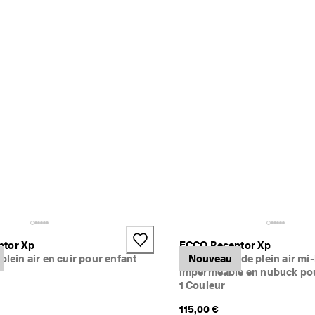
ptor Xp
ECCO Receptor Xp
plein air en cuir pour enfant
Chaussures de plein air mi
Nouveau
imperméable en nubuck pou
1 Couleur
115,00 €