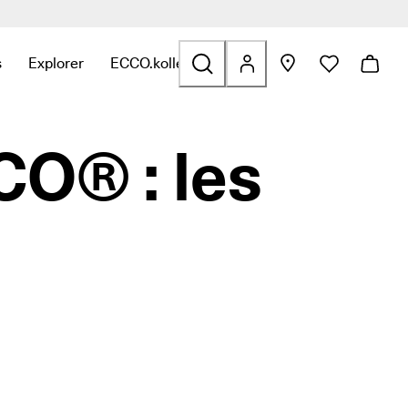
s
Explorer
ECCO.kollektive
fants
ation avec Outdoor
iens en relation avec Golf
ver des liens en relation avec Sacs et accessoires
r le sous-menu pour trouver des liens en relation avec Soldes
Ouvrir le sous-menu pour trouver des liens en relation av
Ouvrir le sous-menu pour trouver des liens e
O® : les