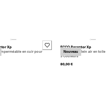
ptor Xp
ECCO Receptor Xp
imperméable en cuir pour
Baskets de plein air en toil
Nouveau
3 Couleurs
80,00 €