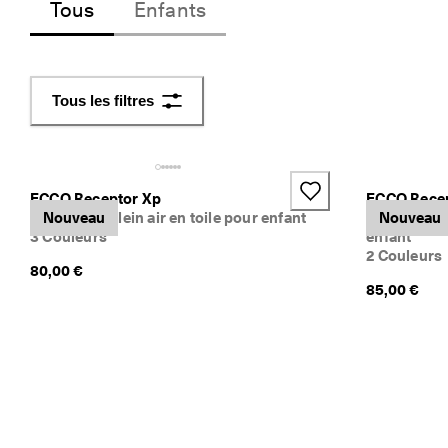
Tous
Enfants
f
a
c
i
l
Tous les filtres
e
s
★
ECCO Receptor Xp
ECCO Rece
★
Baskets de plein air en toile pour enfant
Nouveau
Chaussure 
Nouveau
★
3 Couleurs
enfant
★
2 Couleurs
★ 
80,00 €
4
85,00 €
,
3 
· 
P
l
u
s 
d