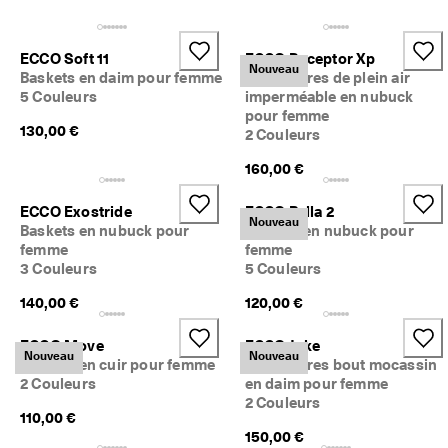
a
Soldes
c
i
ECCO Soft 11
ECCO Receptor Xp
l
Explorer
Nouveau
Baskets en daim pour femme
Chaussures de plein air
e
5 Couleurs
imperméable en nubuck
s
pour femme
ECCO.kollektive
130,00 €
2 Couleurs
★
160,00 €
★
★
Mon compte
★
ECCO Exostride
ECCO Bella 2
Magasins
Nouveau
★ 
Baskets en nubuck pour
Baskets en nubuck pour
4
femme
femme
,
3 Couleurs
5 Couleurs
3 
Rejoignez ECCO en tant que membre et bénéficiez en exclusivité de
· 
récompenses, d’événements, de lancements de produits, et plus
140,00 €
120,00 €
P
encore.
l
ECCO Move
ECCO Joke
Créer un compte
Connexion
u
Nouveau
Nouveau
Baskets en cuir pour femme
Chaussures bout mocassin
s 
2 Couleurs
en daim pour femme
d
2 Couleurs
e 
110,00 €
1
150,00 €
3