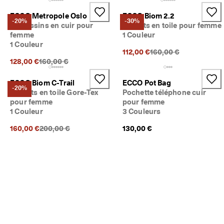
5 
0
ECCO Metropole Oslo
ECCO Biom 2.2
-20%
-30%
0
Mocassins en cuir pour
Baskets en toile pour femme
0 
femme
1 Couleur
a
1 Couleur
v
Prix précédent {{price}
112,00 €
160,00 €
i
Prix précédent {{price}}:
128,00 €
160,00 €
s 
v
ECCO Biom C-Trail
ECCO Pot Bag
é
-20%
Baskets en toile Gore-Tex
Pochette téléphone cuir
r
pour femme
pour femme
i
1 Couleur
3 Couleurs
f
i
Prix précédent {{price}}:
160,00 €
200,00 €
130,00 €
é
s