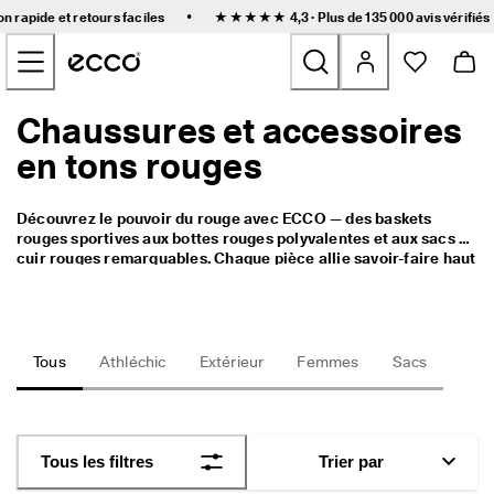
L
•
on rapide et retours faciles
★★★★★ 4,3 · Plus de 135 000
avis vérifiés
i
Accéder au contenu de la page principale
v
r
a
i
Chaussures et accessoires
Nouveau
s
o
en tons rouges
n 
Femmes
r
a
Découvrez le pouvoir du rouge avec ECCO — des baskets 
p
Hommes
rouges sportives aux bottes rouges polyvalentes et aux sacs en 
i
cuir rouges remarquables. Chaque pièce allie savoir-faire haut 
d
de gamme et confort moderne, offrant à votre garde-robe une 
e 
Enfants
touche audacieuse d’élégance scandinave. Parfait pour les 
e
balades en ville, les journées de travail ou les sorties 
t 
nocturnes, notre collection rouge apporte confiance et style 
r
Outdoor
intemporel à chaque pas.
Tous
Athléchic
Extérieur
Femmes
Sacs
e
t
Golf
o
u
r
Sacs et accessoires
Tous les filtres
Trier par
s 
f