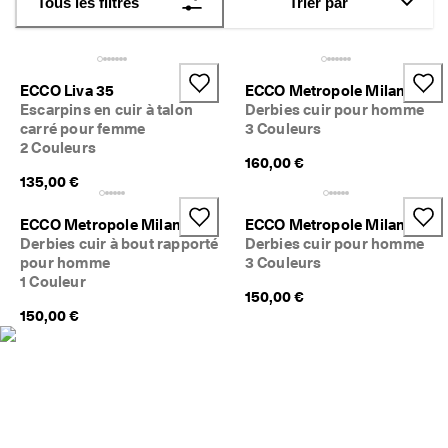
Tous les filtres
Trier par
a
parfaitement à vos chaussures. Conçus avec des matériaux de 
Soldes
c
qualité et des silhouettes modernes, ces essentiels offrent 
i
durabilité, confort et style sans effort pour le travail, les 
l
Explorer
voyages et le quotidien.
e
ECCO Liva 35
ECCO Metropole Milan
s
Escarpins en cuir à talon
Derbies cuir pour homme
ECCO.kollektive
carré pour femme
3 Couleurs
2 Couleurs
★
160,00 €
★
135,00 €
★
Mon compte
★
Magasins
★ 
ECCO Metropole Milan
ECCO Metropole Milan
4
Derbies cuir à bout rapporté
Derbies cuir pour homme
,
pour homme
3 Couleurs
3 
1 Couleur
Rejoignez ECCO en tant que membre et bénéficiez en exclusivité de
· 
150,00 €
récompenses, d’événements, de lancements de produits, et plus
P
150,00 €
encore.
l
Créer un compte
Connexion
u
s 
d
e 
1
3