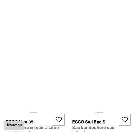
ECCO Liva 35
ECCO Sail Bag S
Nouveau
Mocassins en cuir à talon
Sac bandoulière cuir