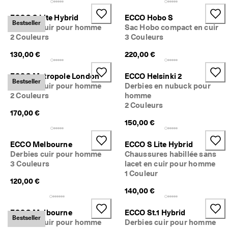
ECCO S Lite Hybrid
ECCO Hobo S
Bestseller
Derbies cuir pour homme
Sac Hobo compact en cuir
2 Couleurs
3 Couleurs
130,00 €
220,00 €
ECCO Metropole London
ECCO Helsinki 2
Bestseller
Derbies cuir pour homme
Derbies en nubuck pour
2 Couleurs
homme
2 Couleurs
170,00 €
150,00 €
ECCO Melbourne
ECCO S Lite Hybrid
Derbies cuir pour homme
Chaussures habillée sans
3 Couleurs
lacet en cuir pour homme
1 Couleur
120,00 €
140,00 €
ECCO Melbourne
ECCO St.1 Hybrid
Bestseller
Derbies cuir pour homme
Derbies cuir pour homme