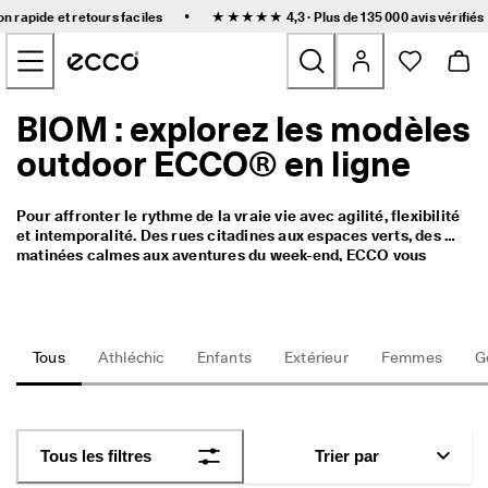
L
•
on rapide et retours faciles
★★★★★ 4,3 · Plus de 135 000
avis vérifiés
i
Accéder au contenu de la page principale
v
r
a
i
BIOM : explorez les modèles
Nouveau
s
o
outdoor ECCO® en ligne
n 
Femmes
r
a
Pour affronter le rythme de la vraie vie avec agilité, flexibilité 
p
Hommes
et intemporalité. Des rues citadines aux espaces verts, des 
i
matinées calmes aux aventures du week-end, ECCO vous 
d
accompagne à chaque pas.
e 
Enfants
e
t 
r
Outdoor
Tous
Athléchic
Enfants
Extérieur
Femmes
G
e
t
Golf
o
u
r
Sacs et accessoires
Tous les filtres
Trier par
s 
f