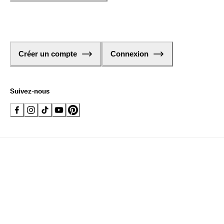
Créer un compte
Connexion
Suivez-nous
Belgique - Français
© ECCO 2026. ECCO (Belgium) | Potvlietlaan 6, BE 2600 Antwerpen |