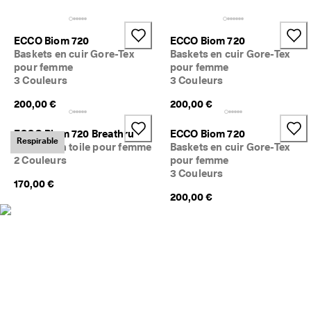
a
Soldes
c
i
ECCO Biom 720
ECCO Biom 720
l
Explorer
Baskets en cuir Gore-Tex
Baskets en cuir Gore-Tex
e
pour femme
pour femme
s
3 Couleurs
3 Couleurs
ECCO.kollektive
200,00 €
200,00 €
★
★
★
Mon compte
ECCO Biom 720 Breathru
ECCO Biom 720
Respirable
★
Baskets en toile pour femme
Baskets en cuir Gore-Tex
Magasins
★ 
2 Couleurs
pour femme
4
3 Couleurs
,
170,00 €
3 
200,00 €
Rejoignez ECCO en tant que membre et bénéficiez en exclusivité de
· 
récompenses, d’événements, de lancements de produits, et plus
P
encore.
l
Créer un compte
Connexion
u
s 
d
e 
1
3