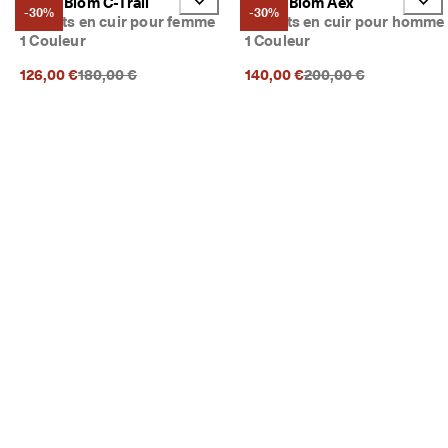
ECCO Biom C-Trail
ECCO Biom Aex
-30%
-30%
Baskets en cuir pour femme
Baskets en cuir pour homme
1 Couleur
1 Couleur
Prix précédent {{price}}:
Prix précédent {{price
126,00 €
180,00 €
140,00 €
200,00 €