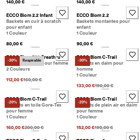
140,00 €
140,00 €
ECCO Biom 2.2 Infant
ECCO Biom 2.2
Baskets en cuir à scratch
Baskets montantes pour
pour enfant
enfant
1 Couleur
1 Couleur
80,00 €
90,00 €
ECCO Biom 720 Breathru
ECCO Biom C-Trail
-30%
Respirable
-30%
Baskets en toile pour femme
Baskets en daim pour
2 Couleurs
homme
1 Couleur
Prix précédent {{price}}:
112,00 €
160,00 €
Prix précédent {{price
133,00 €
190,00 €
ECCO Biom C-Trail
ECCO Biom C-Trail
-20%
-20%
Baskets en toile Gore-Tex
Baskets de plein air en daim
pour femme
pour femme
1 Couleur
1 Couleur
Prix précédent {{price}}:
Prix précédent {{price
160,00 €
200,00 €
152,00 €
190,00 €