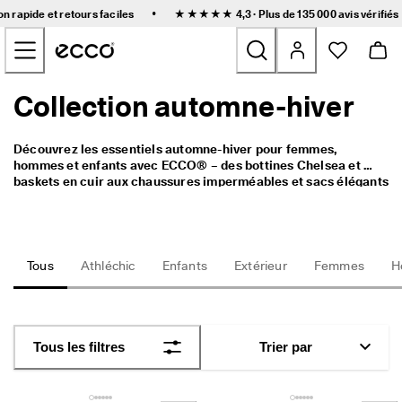
L
•
on rapide et retours faciles
★★★★★ 4,3 · Plus de 135 000
avis vérifiés
i
Accéder au contenu de la page principale
v
r
a
i
Collection automne-hiver
Nouveau
s
o
n 
Femmes
Découvrez les essentiels automne-hiver pour femmes, 
r
hommes et enfants avec ECCO® – des bottines Chelsea et 
a
baskets en cuir aux chaussures imperméables et sacs élégants 
p
Hommes
bruns et rouges. Trouvez des bottes durables pour enfants et 
i
des bottines en daim chic pour femmes, conçues pour le 
d
confort, la chaleur et un style intemporel.
e 
Enfants
e
Tous
Athléchic
Enfants
Extérieur
Femmes
H
t 
r
Outdoor
e
t
Golf
o
Tous les filtres
Trier par
u
r
Sacs et accessoires
s 
f