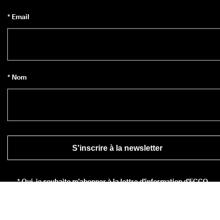
* Email
* Nom
S'inscrire à la newsletter
*
Oui, je souhaite m’abonner à la lettre d’information d’ECCO.
* En vous inscrivant, vous acceptez de recevoir des informations sur
les produits, les services, les concours et les promotions d’ECCO 
Europe AG et d’autres Affiliés d’ECCO par courrier électronique et/