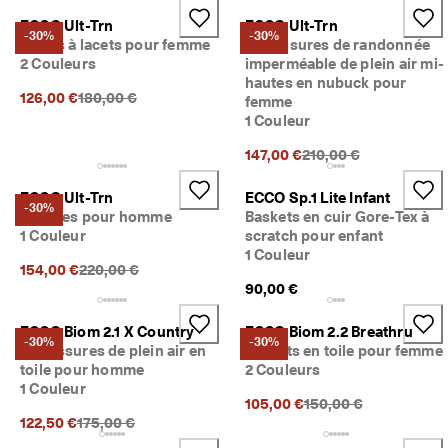
ECCO Ult-Trn
ECCO Ult-Trn
-30%
-30%
Bottes à lacets pour femme
Chaussures de randonnée
2 Couleurs
imperméable de plein air mi-
hautes en nubuck pour
Prix précédent {{price}}:
126,00 €
180,00 €
femme
1 Couleur
Prix précédent {{price
147,00 €
210,00 €
ECCO Ult-Trn
ECCO Sp.1 Lite Infant
-30%
Bottines pour homme
Baskets en cuir Gore-Tex à
1 Couleur
scratch pour enfant
1 Couleur
Prix précédent {{price}}:
154,00 €
220,00 €
90,00 €
ECCO Biom 2.1 X Country
ECCO Biom 2.2 Breathru
-30%
-30%
Chaussures de plein air en
Baskets en toile pour femme
toile pour homme
2 Couleurs
1 Couleur
Prix précédent {{price
105,00 €
150,00 €
Prix précédent {{price}}:
122,50 €
175,00 €