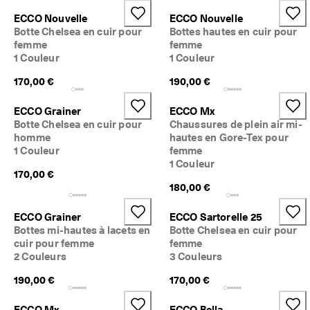
a
Soldes
ECCO Nouvelle
ECCO Nouvelle
c
Botte Chelsea en cuir pour
Bottes hautes en cuir pour
i
femme
femme
l
Explorer
e
1 Couleur
1 Couleur
s
170,00 €
190,00 €
ECCO.kollektive
★
ECCO Grainer
ECCO Mx
★
Botte Chelsea en cuir pour
Chaussures de plein air mi-
★
Mon compte
homme
hautes en Gore-Tex pour
★
Magasins
1 Couleur
femme
★ 
1 Couleur
4
170,00 €
,
180,00 €
3 
Rejoignez ECCO en tant que membre et bénéficiez en exclusivité de
· 
récompenses, d’événements, de lancements de produits, et plus
ECCO Grainer
ECCO Sartorelle 25
P
encore.
l
Bottes mi-hautes à lacets en
Botte Chelsea en cuir pour
Créer un compte
Connexion
u
cuir pour femme
femme
s 
2 Couleurs
3 Couleurs
d
e 
190,00 €
170,00 €
1
3
ECCO Mx
ECCO Bella