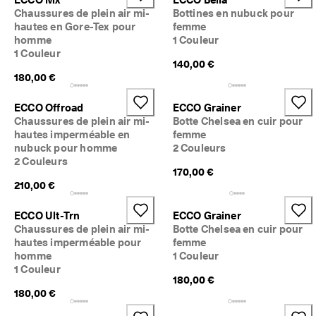
5 
Chaussures de plein air mi-
Bottines en nubuck pour
0
hautes en Gore-Tex pour
femme
0
homme
1 Couleur
0 
1 Couleur
a
140,00 €
v
180,00 €
i
s 
ECCO Offroad
ECCO Grainer
v
Chaussures de plein air mi-
Botte Chelsea en cuir pour
é
r
hautes imperméable en
femme
i
nubuck pour homme
2 Couleurs
f
2 Couleurs
170,00 €
i
é
210,00 €
s
ECCO Ult-Trn
ECCO Grainer
Chaussures de plein air mi-
Botte Chelsea en cuir pour
hautes imperméable pour
femme
homme
1 Couleur
1 Couleur
180,00 €
180,00 €