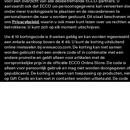
voor een overzicht van alle desbetreffende ECCO-partners. U 
aanvaardt ook dat ECCO uw persoonsgegevens kan verwerken doo
onder meer trackingpixels te plaatsen en de nieuwsbrieven te 
personaliseren die naar u worden gestuurd. Dit staat beschreven in
ons 
Privacybeleid
, waarin u ook meer kunt lezen over uw rechten al
betrokkene. U kunt zich op elk moment uitschrijven.
Uw € 10 kortingscode is 8 weken geldig en kan worden ingewisseld 
een enkele aankoop boven de € 49. U kunt de korting uitsluitend
online inwisselen bij www.ecco.com. De korting kan niet samen
worden gebruikt met een andere code of in combinatie met een
andere promotie en geldt alleen voor artikelen met de
oorspronkelijke prijs in de officiële ECCO Online Store. De code is
alleen voor persoonlijk gebruik en mag niet worden doorgegeven o
gepubliceerd. De korting is alleen van toepassing op producten, nie
op Gift Cards en kan niet in contanten worden uitbetaald. De code
kan slechts één keer worden gebruikt.
Neem contact met ons op als je
vragen hebt over de maat,
pasvorm, stijl of je bestelling.