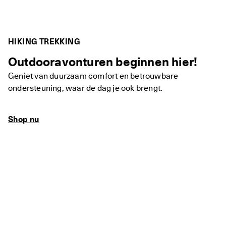
d
e 
b
e
HIKING TREKKING
o
o
Outdooravonturen beginnen hier!
r
d
Geniet van duurzaam comfort en betrouwbare
e
l
ondersteuning, waar de dag je ook brengt.
i
n
g
Shop nu
e
n